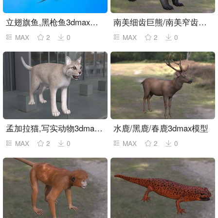
立翅旗鱼,黑枪鱼3dmax模型
南美细齿巨熊/南美窄齿巨熊/窄齿短面熊
MAX
2
0
MAX
2
0
孟加拉猫,写实动物3dmax模型
水鹿/黑鹿/春鹿3dmax模型
MAX
2
0
MAX
2
0