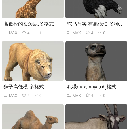
高低模的长颈鹿,多格式
鸵鸟写实 有高低模 多种格式
MAX
4
1
MAX
4
0
狮子高低模 多格式
狐獴max,maya,obj格式模型
MAX
4
0
MAX
4
0