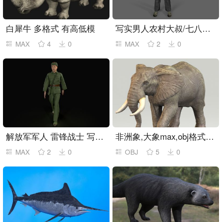
白犀牛 多格式 有高低模
写实男人农村大叔/七八十年代中年男人/路人
MAX
4
0
MAX
2
0
解放军军人 雷锋战士 写实军人 走路动作
非洲象,大象max,obj格式文件
MAX
2
0
OBJ
5
0