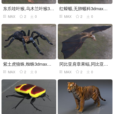
东爪哇叶猴,乌木兰叶猴3dmax模型
红蝾螈,无肺螈科3dmax模型
MAX
2
0
MAX
2
0
紫土虎狼蛛,蜘蛛3dmax模型
冈比亚肩章果蝠,冈比亚颈囊果蝠3dmax模型
MAX
2
0
MAX
2
0