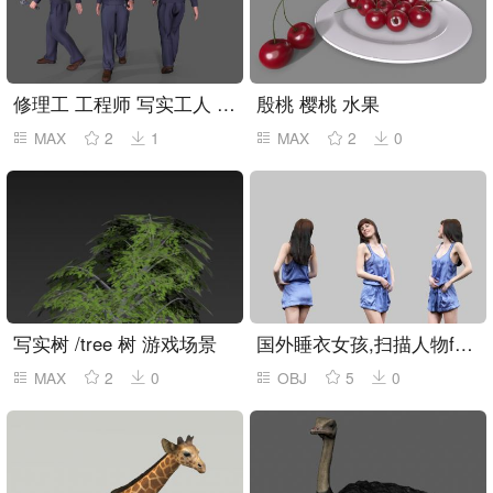
修理工 工程师 写实工人 建筑工人
殷桃 樱桃 水果
MAX
2
1
MAX
2
0
写实树 /tree 树 游戏场景
国外睡衣女孩,扫描人物fbx,obj模型
MAX
2
0
OBJ
5
0