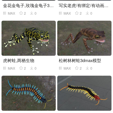
金花金龟子,玫瑰金龟子3dmax模型
写实老虎/有绑定/有动画max,fbx模型
MAX
2
0
MAX
2
0
虎树蛙,两栖生物
松树林树蛙3dmax模型
MAX
2
0
MAX
2
0