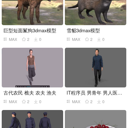
巨型短面鬣狗3dmax模型
雪貂3dmax模型
MAX
2
0
MAX
2
0
古代农民 樵夫 农夫 渔夫
IT程序员 男青年 男人医生 科研人员
MAX
2
0
MAX
2
0