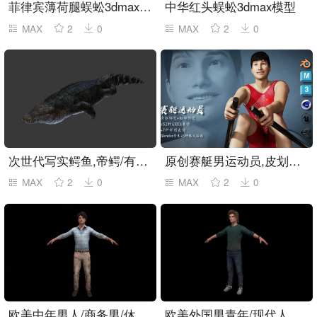
菲律宾薄荷腿蜈蚣3dmax模型
中华红头蜈蚣3dmax模型
MAX
2
0
MAX
2
0
次世代写实鳄鱼,帝鳄/有绑定/动画
原创赛艇男运动员,皮划艇运动员,带绑定(网盘下载)
MAX
2
0
MAX
2
0
欧美中年男人/商务男/休闲装男
欧美外国男青年/现代人物/牛仔裤男