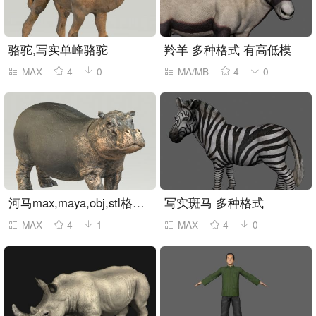
骆驼,写实单峰骆驼
羚羊 多种格式 有高低模
MAX
4
0
MA/MB
4
0
河马max,maya,obj,stl格式模型
写实斑马 多种格式
MAX
4
1
MAX
4
0