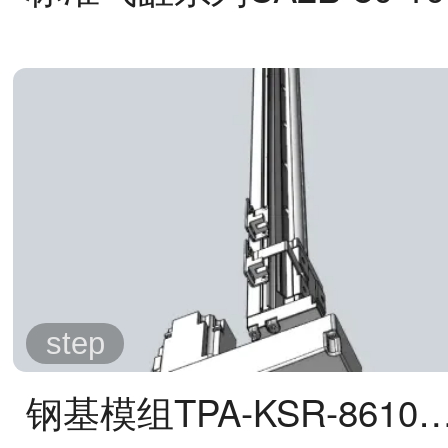
step
钢基模组TPA-KSR-8610C-740A1-M