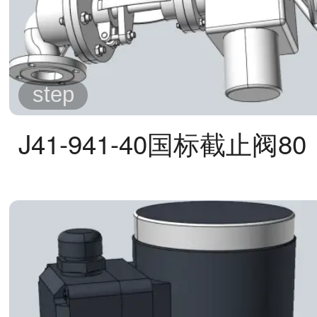
step
J41-941-40国标截止阀80