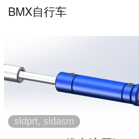
BMX自行车
sldprt, sldasm