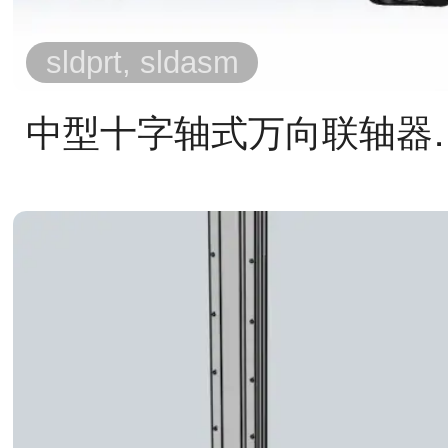
sldprt, sldasm
中型十字轴式万向联