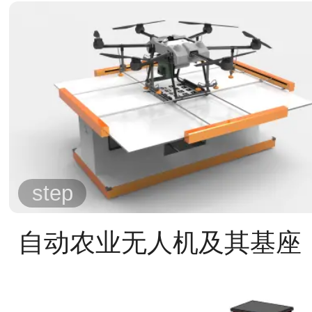
step
自动农业无人机及其基座