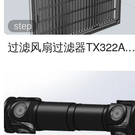
step
过滤风扇过滤器TX3