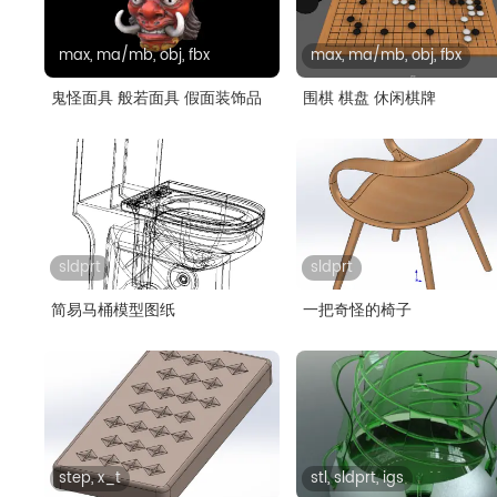
max, ma/mb, obj, fbx
max, ma/mb, obj, fbx
鬼怪面具 般若面具 假面装饰品
围棋 棋盘 休闲棋牌
sldprt
sldprt
简易马桶模型图纸
一把奇怪的椅子
step, x_t
stl, sldprt, igs