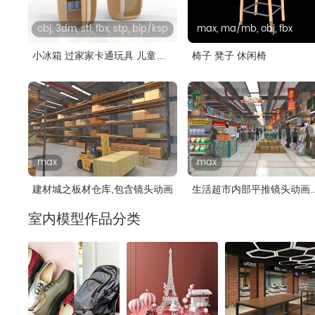
obj, 3dm, stl, fbx, stp, bip/ksp
max, ma/mb, obj, fbx
小冰箱 过家家卡通玩具 儿童玩
椅子 凳子 休闲椅
具..
max
max
建材城之板材仓库,包含镜头动画
生活超市内部平推镜头动画
3dmax模..
室内模型作品分类