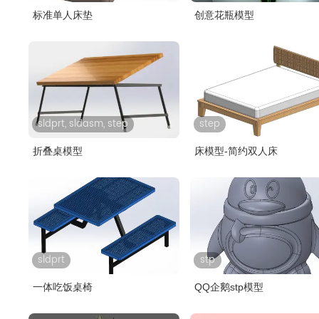
标准单人床垫
创意花瓶模型
sldprt, sldasm, step
step
折叠桌模型
床模型-简约双人床
sldprt
stp
一体吃饭桌椅
QQ企鹅stp模型