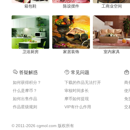
箱包鞋
陈设摆件
工商业空间
卫浴厨房
家居装饰
室内家具
答疑解惑
常见问题
如何获得积分？
下载的作品无法打开
商
什么是摩币？
审核时间多长
使
如何出售作品
摩币如何提现
免
作品星级规则
VIP有什么作用
交
©
2011-2026
cgmol.com 版权所有