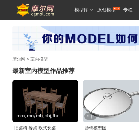
模型库
原创模型
专栏
摩尔网
>
室内模型
最新室内模型作品推荐
max, ma/mb, obj, fbx
stp
旧桌椅 餐桌 欧式长桌
炒锅模型图