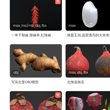
售
max, ma/mb, obj, fbx
max
一串干辣椒,辣椒串,红辣椒
珠圆玉润,晶莹透亮的大米米
3dmax..
obj
max, obj, fbx
写实生姜OBJ模型
北海道南瓜
售