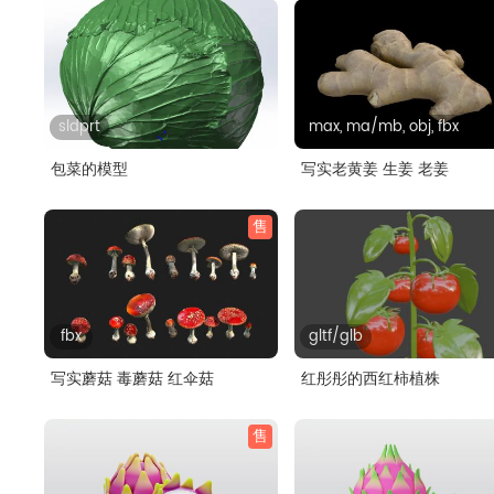
sldprt
max, ma/mb, obj, fbx
包菜的模型
写实老黄姜 生姜 老姜
售
fbx
gltf/glb
写实蘑菇 毒蘑菇 红伞菇
红彤彤的西红柿植株
售