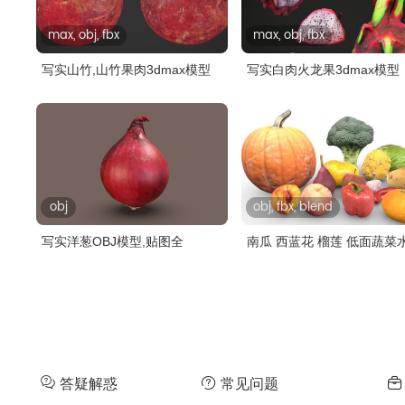
max, obj, fbx
max, obj, fbx
写实山竹,山竹果肉3dmax模型
写实白肉火龙果3dmax模型
obj
obj, fbx, blend
写实洋葱OBJ模型,贴图全
南瓜 西蓝花 榴莲 低面蔬菜
答疑解惑
常见问题