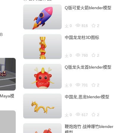
Q版可爱火箭blender模型
0
816
2
B
中国龙龙柱3D图标
0
760
2
Q版龙头龙首blender模型
0
701
2
aya模
中国龙,恶龙blender模型
0
617
2
鞭炮炮竹 战神爆竹blender
模型