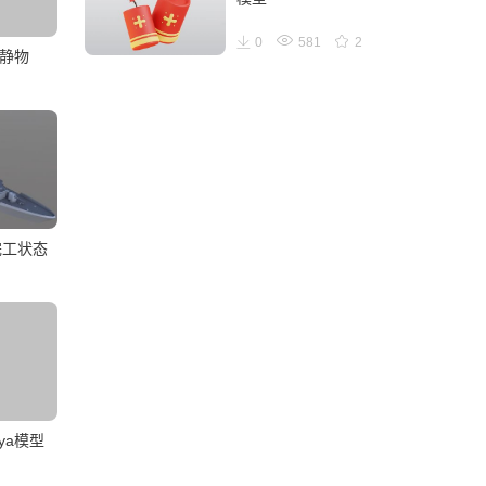
0
581
2
子静物
完工状态
ya模型