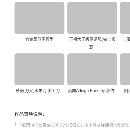
竹编菜篮子模型
正祖大王级驱逐舰(完工状
屠
态..
砂锅,刀叉,水果刀,美工刀,..
美国Arleigh Burke阿利·伯..
阿斯
作品事项说明：
1.下载前请仔细查看右侧-文件的格式，版本以及详细的文件属性，