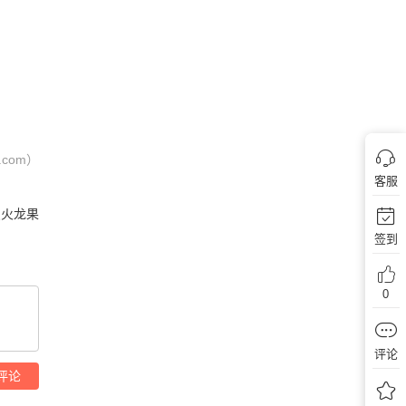
com）
客服
火龙果
签到
0
评论
评论