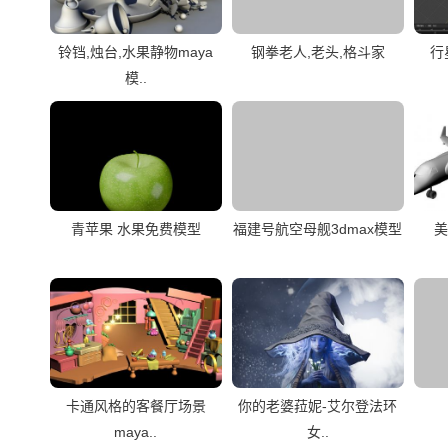
铃铛,烛台,水果静物maya
钢拳老人,老头,格斗家
行
模..
青苹果 水果免费模型
福建号航空母舰3dmax模型
美
卡通风格的客餐厅场景
你的老婆菈妮-艾尔登法环
maya..
女..