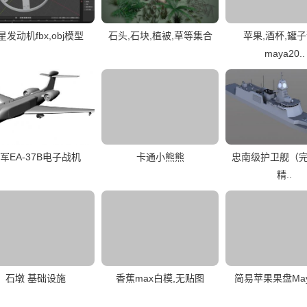
星发动机fbx,obj模型
石头,石块,植被,草等集合
苹果,酒杯,罐
maya20..
军EA-37B电子战机
卡通小熊熊
忠南级护卫舰（
精..
石墩 基础设施
香蕉max白模,无贴图
简易苹果果盘Ma