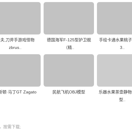
夫,刀斧手游戏怪物
德国海军F-125型护卫舰
手绘卡通水果桃子
zbrus..
（精..
3..
顿·马丁GT Zagato
民航飞机OBJ模型
乐器水果茶壶静物M
型..
按需下载;
