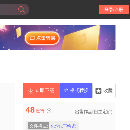
登录/注册
立即下载
格式转换
收藏
48
摩币
出售作品(自主定价)
文件格式:
包含以下格式: