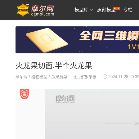
模型库
原创模型
专栏
火龙果切面,半个火龙果
摩尔网
/
植物模型
/
瓜果蔬菜
报错/举报
2024-11-28 20:3