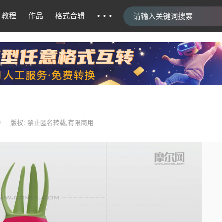
···
教程
作品
格式合辑
9
版权: 禁止匿名转载,有限商用