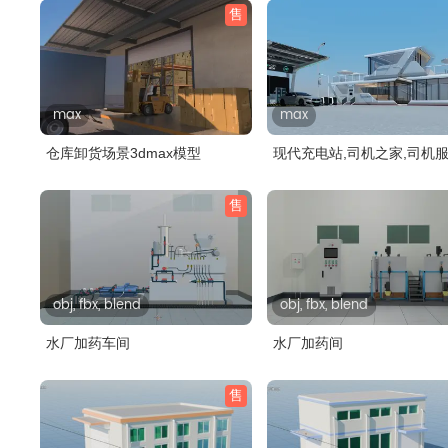
售
max
max
仓库卸货场景3dmax模型
现代充电站,司机之家,司机
站
售
obj, fbx, blend
obj, fbx, blend
水厂加药车间
水厂加药间
售