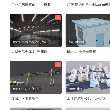
工业厂房建筑blender模型
厂房 钢结构房solidworks模
售
max, ma/mb, obj, fbx
fbx, blend
大型仓储仓库,厂房,车间
blender小房子建筑
售
max, fbx, gltf/glb
max, fbx
废旧厂区要素集合
工业建筑配楼3dmax模型