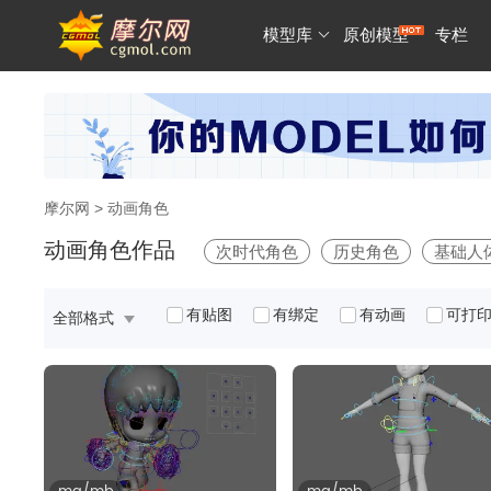
模型库
原创模型
专栏
摩尔网
> 动画角色
动画角色作品
次时代角色
历史角色
基础人
有贴图
有绑定
有动画
可打
全部格式