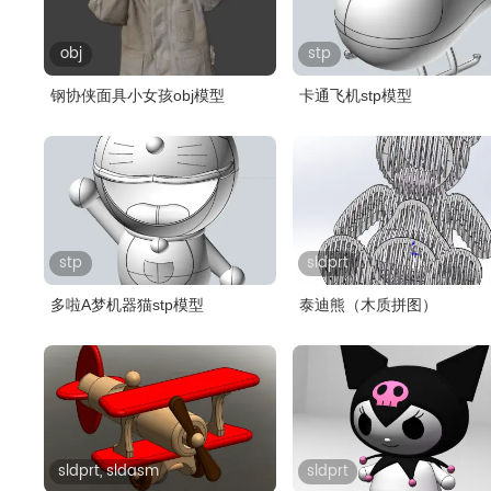
obj
stp
钢协侠面具小女孩obj模型
卡通飞机stp模型
stp
sldprt
多啦A梦机器猫stp模型
泰迪熊（木质拼图）
sldprt, sldasm
sldprt