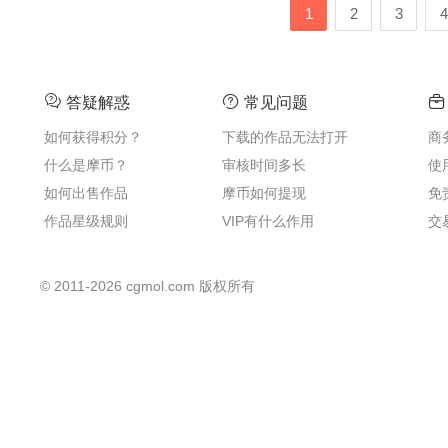
1
2
3
4
答疑解惑
常见问题
如何获得积分？
下载的作品无法打开
商
什么是摩币？
审核时间多长
使
如何出售作品
摩币如何提现
免
作品星级规则
VIP有什么作用
交
©
2011-2026
cgmol.com 版权所有