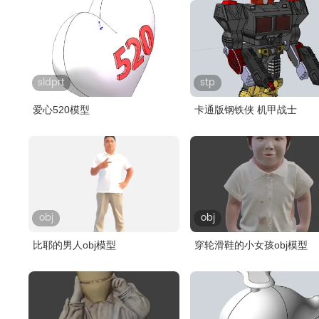
sldprt
stp
爱心520模型
卡通版钢铁侠 机甲战士
obj
obj
比耶的男人obj模型
穿轮滑鞋的小女孩obj模型