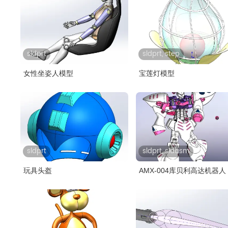
sldprt
sldprt, step
女性坐姿人模型
宝莲灯模型
sldprt
sldprt, sldasm
玩具头盔
AMX-004库贝利高达机器人