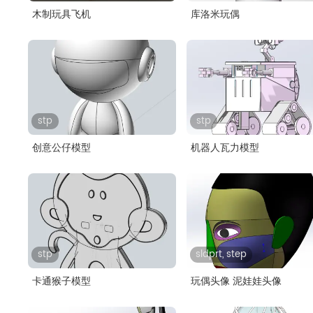
木制玩具飞机
库洛米玩偶
stp
stp
创意公仔模型
机器人瓦力模型
stp
sldprt, step
卡通猴子模型
玩偶头像 泥娃娃头像