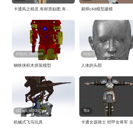
卡通风之精灵,有材质贴图,有攻
厨师c4d模型建模
击/待..
sldprt, sldasm
sldprt
钢铁侠积木拼装模型
人体的头部
sldprt, sldasm
fbx
机械式飞马玩具
卡通女孩骑士 铠甲女将军 
女将..