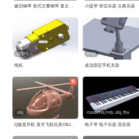
破旧钢琴 老式古董钢琴 复古钢
小提琴 管弦乐器 古典乐器
琴
sldprt
step
电机
桌边固定手机支架
售
obj
max, ma/mb, obj, fbx
Q版直升机 直升飞机玩具OBJ模
电子琴 电子乐器 混音器
型