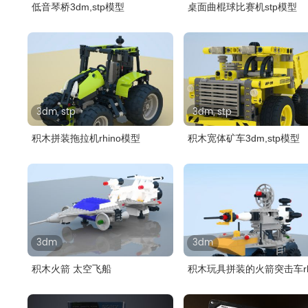
低音琴桥3dm,stp模型
桌面曲棍球比赛机stp模型
3dm, stp
3dm, stp
积木拼装拖拉机rhino模型
积木宽体矿车3dm,stp模型
3dm
3dm
积木火箭 太空飞船
积木玩具拼装的火箭突击车rh
模型..