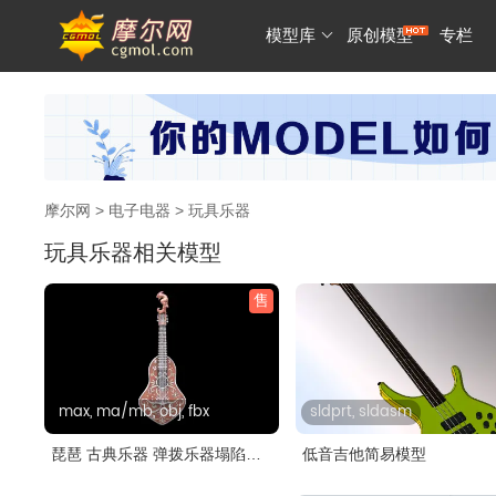
模型库
原创模型
专栏
摩尔网
>
电子电器
> 玩具乐器
玩具乐器相关模型
售
max, ma/mb, obj, fbx
sldprt, sldasm
琵琶 古典乐器 弹拨乐器塌陷模
低音吉他简易模型
型