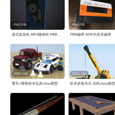
ma/mb
ma/mb
老式收音机 MP3随身听 PBR录
PBR磁带 80年代录音磁带
音机
3dm, stp
3dm, stp
警车+警察积木玩具rhino模型
积木拼装吊车,吊机rhino模