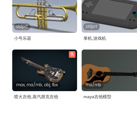
sldprt
sldprt
小号乐器
掌机,游戏机
售
max, ma/mb, obj, fbx
ma/mb
喷火吉他,蒸汽朋克吉他
maya吉他模型