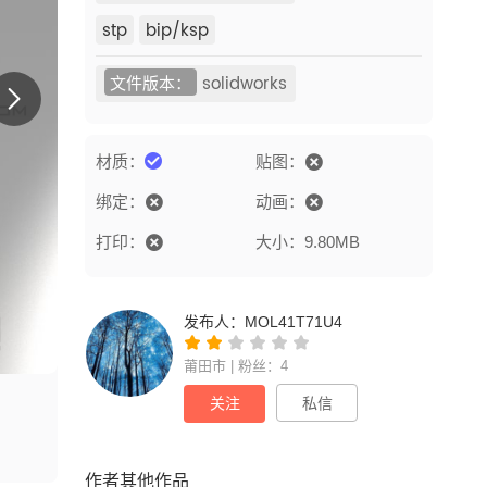
stp
bip/ksp
文件版本：
solidworks
材质：
贴图：
绑定：
动画：
打印：
大小：9.80MB
发布人：
MOL41T71U4
莆田市 | 粉丝：4
关注
私信
作者其他作品