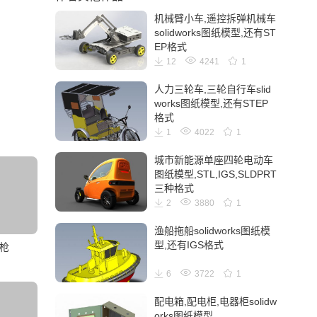
机械臂小车,遥控拆弹机械车
solidworks图纸模型,还有ST
EP格式
12
4241
1
人力三轮车,三轮自行车slid
works图纸模型,还有STEP
格式
1
4022
1
城市新能源单座四轮电动车
图纸模型,STL,IGS,SLDPRT
三种格式
2
3880
1
渔船拖船solidworks图纸模
型,还有IGS格式
步枪
6
3722
1
配电箱,配电柜,电器柜solidw
orks图纸模型