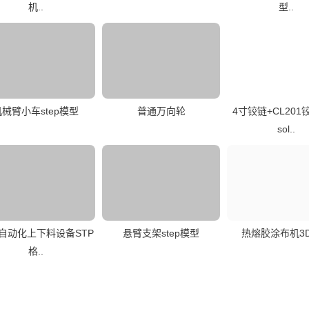
机..
型..
机械臂小车step模型
普通万向轮
4寸铰链+CL20
sol..
C自动化上下料设备STP
悬臂支架step模型
热熔胶涂布机3
格..