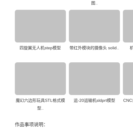
图..
四旋翼无人机step模型
带红外模块的摄像头 solid..
魔幻六边形玩具STL格式模
运-20运输机sldprt模型
CN
型..
作品事项说明：