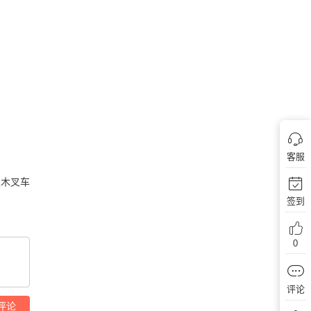
客服
木叉车
签到
0
评论
评论