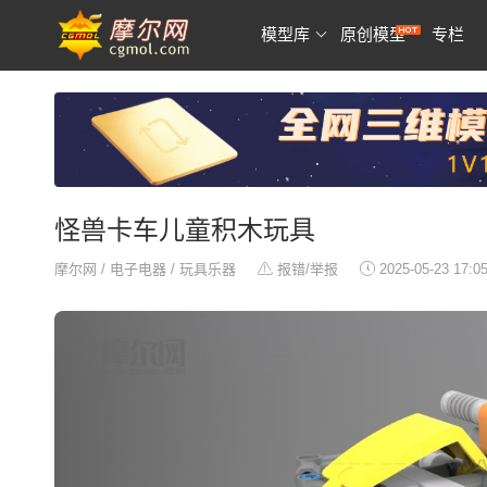
模型库
原创模型
专栏
怪兽卡车儿童积木玩具
摩尔网
/
电子电器
/
玩具乐器
报错/举报
2025-05-23 17:0