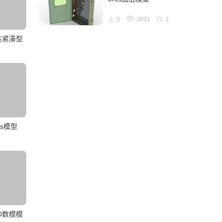
5
3691
1
自达紧凑型
ks模型
D数模模