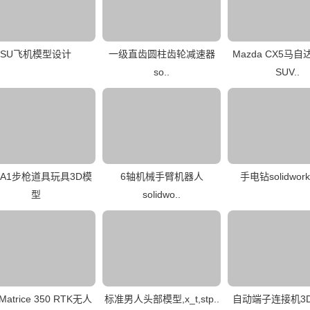
SU飞机模型设计
一级直齿圆柱齿轮减速器
Mazda CX5马
so..
SUV..
3A1步枪道具玩具3D模
6轴机械手臂机器人
手电钻solidwor
型
solidwo..
atrice 350 RTK无人
标准男人头部模型,x_t,stp..
自动端子连接机3