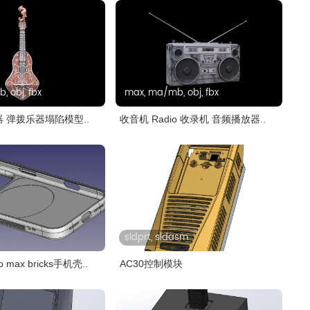
 obj, fbx
max, ma/mb, obj, fbx
乐器 弹拨乐器塌陷模型..
收音机 Radio 收录机 音频播放器..
sldprt, sldasm
ro max bricks手机壳..
AC30控制模块