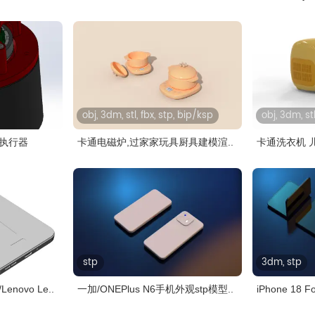
obj, 3dm, stl, fbx, stp, bip/ksp
obj, 3dm, stl
ic执行器
卡通电磁炉,过家家玩具厨具建模渲..
卡通洗衣机 
stp
3dm, stp
/Lenovo Le..
一加/ONEPlus N6手机外观stp模型..
iPhone 18 Fo