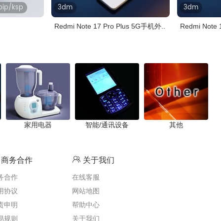
, bip/ksp
3dm
3dm
Redmi Note 17 Pro Plus 5G手机外..
Redmi Not
家用电器
智能/通讯设备
其他
商务合作
关于我们
务合作
在线客服
用协议
网站地图
责申明
帮助中心
易规则
关于我们