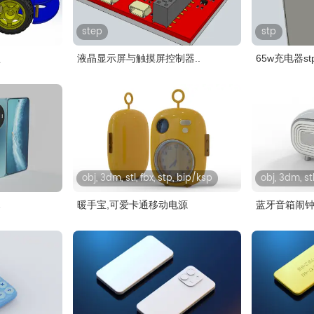
step
stp
盘
液晶显示屏‌与‌触摸屏控制器‌..
65w充电器s
obj, 3dm, stl, fbx, stp, bip/ksp
obj, 3dm, stl
暖手宝,可爱卡通移动电源
蓝牙音箱闹钟 文具