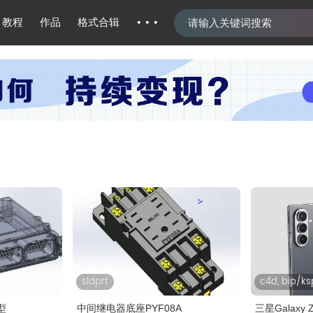
···
教程
作品
格式合辑
sldprt
c4d, bip/ks
型
中间继电器底座PYF08A
三星Galaxy Z