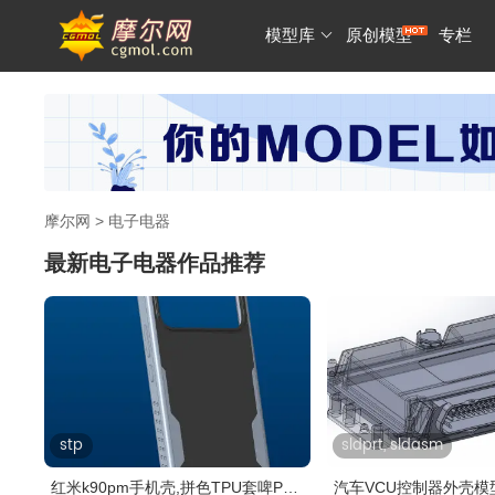
模型库
原创模型
专栏
摩尔网
>
电子电器
最新电子电器作品推荐
stp
sldprt, sldasm
红米k90pm手机壳,拼色TPU套啤PC
汽车VCU控制器外壳模