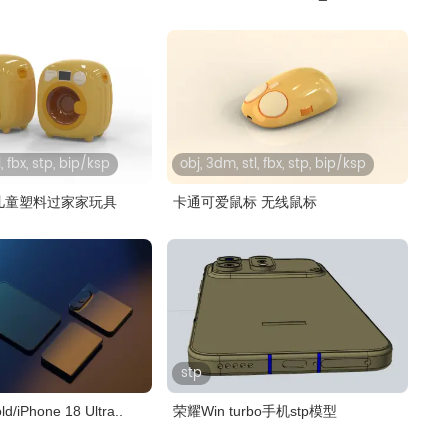
, fbx, stp, bip/ksp
obj, 3dm, stl, fbx, stp, bip/ksp
儿童塑料过家家玩具
卡通可爱鼠标 无线鼠标
stp
ld/iPhone 18 Ultra..
荣耀Win turbo手机stp模型