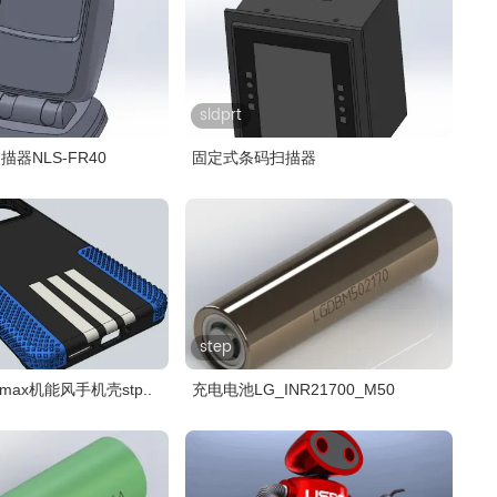
sldprt
器NLS-FR40
固定式条码扫描器
step
 max机能风手机壳stp..
充电电池LG_INR21700_M50