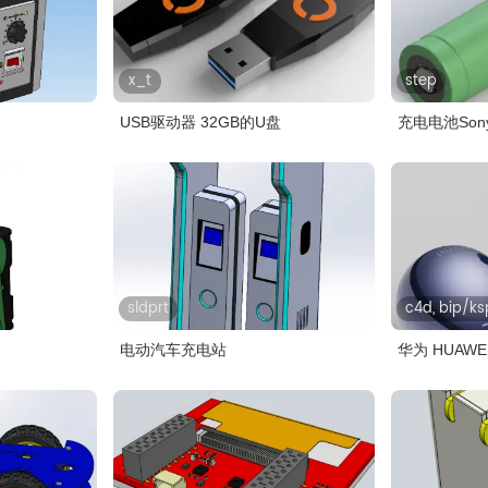
x_t
step
USB驱动器 32GB的U盘
充电电池Sony
sldprt
c4d, bip/ks
电动汽车充电站
华为 HUAWEI