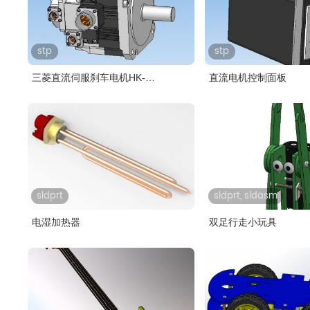
stp
stp
三菱直流伺服刹车电机HK-
直流电机控制面板
ST102WB..
sldprt
sldprt, sldasm
电湿加热器
双足行走小玩具