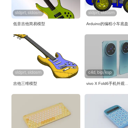
sldprt, sldasm
sldprt, sldasm
低音吉他简易模型
Arduino的编程小车底
sldprt, sldasm
c4d, bip/ksp
吉他三维模型
vivo X Fold6手机外观
C4D,KEYSHO..