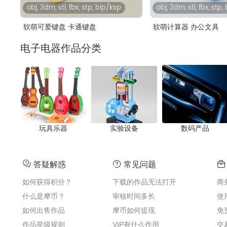
obj, 3dm, stl, fbx, stp, bip/ksp
obj, 3dm, stl, fbx, stp
软萌可爱键盘 卡通键盘
软萌计算器 办公文具
电子电器作品分类
玩具乐器
实验设备
数码产品
答疑解惑
常见问题
如何获得积分？
下载的作品无法打开
商
什么是摩币？
审核时间多长
使
如何出售作品
摩币如何提现
免
作品星级规则
VIP有什么作用
交