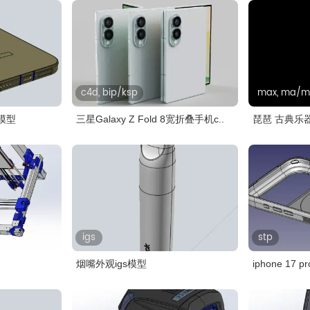
c4d, bip/ksp
max, ma/mb,
p模型
三星Galaxy Z Fold 8宽折叠手机c..
琵琶 古典
igs
stp
烟嘴外观igs模型
iphone 17 p