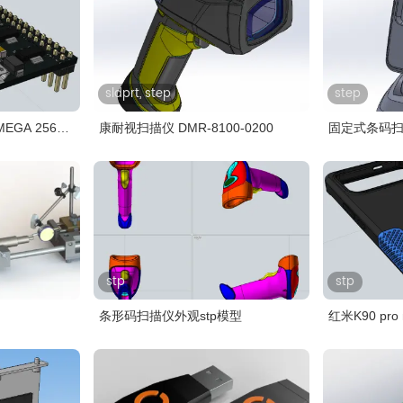
sldprt, step
step
GA 2560
康耐视扫描仪 DMR-8100-0200
固定式条码扫描
stp
stp
条形码扫描仪外观stp模型
红米K90 pro