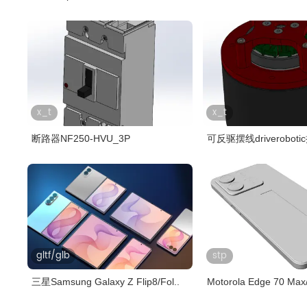
手..
x_t
x_t
断路器NF250-HVU_3P
可反驱摆线driverobot
gltf/glb
stp
三星Samsung Galaxy Z Flip8/Fol..
Motorola Edge 70 Max