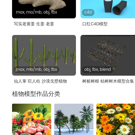
max, ma/mb, obj, fbx
c4d
写实老黄姜 生姜 老姜
口红C4D模型
max, ma/mb, obj, fbx
obj, fbx, blend
仙人掌 巨人柱 沙漠戈壁植物
树桩树根 枯树树木模型合集
植物模型作品分类