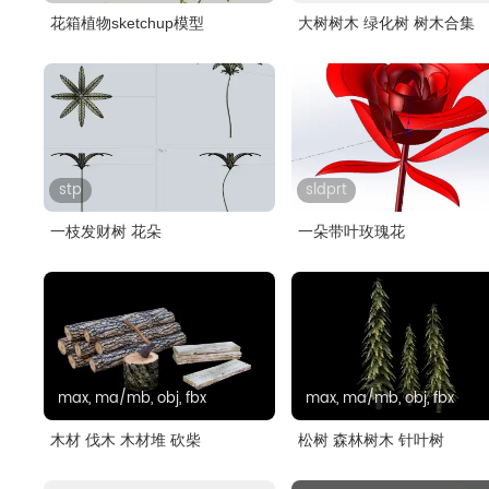
花箱植物sketchup模型
大树树木 绿化树 树木合集
stp
sldprt
一枝发财树 花朵
一朵带叶玫瑰花
max, ma/mb, obj, fbx
max, ma/mb, obj, fbx
木材 伐木 木材堆 砍柴
松树 森林树木 针叶树