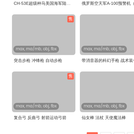
CH-53E超级种马美国海军陆战
俄罗斯空天军A-100预警机
队 HMM..
模）
售
max, ma/mb, obj, fbx
max, ma/mb, obj, fbx
突击步枪 冲锋枪 自动步枪
带消音器的科幻手枪 战术装
概念..
售
max, ma/mb, obj, fbx
max, ma/mb, obj, fbx
复合弓 反曲弓 射箭运动弓箭
仙女棒 法杖 天使魔法棒