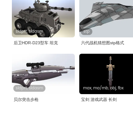
sldprt, sldasm
stp
后卫HDR-D23型车 坦克
六代战机猜想图stp格式
sldprt, sldasm
max, ma/mb, obj, fbx
贝尔突击步枪
宝剑 游戏武器 长剑