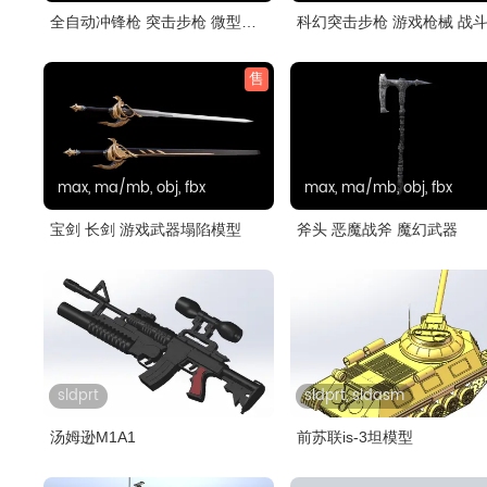
全自动冲锋枪 突击步枪 微型冲
科幻突击步枪 游戏枪械 战
锋枪..
枪
售
max, ma/mb, obj, fbx
max, ma/mb, obj, fbx
宝剑 长剑 游戏武器塌陷模型
斧头 恶魔战斧 魔幻武器
sldprt
sldprt, sldasm
汤姆逊M1A1
前苏联is-3坦模型