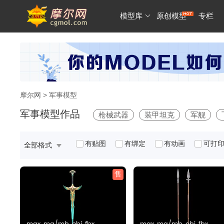
模型库
原创模型
专栏
摩尔网
> 军事模型
军事模型作品
枪械武器
装甲坦克
军舰
有贴图
有绑定
有动画
可打
全部格式
售