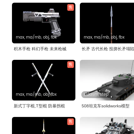
售
max, ma/mb, obj, fbx
max, ma/mb, obj, fbx
积木手枪 科幻手枪 未来枪械
长矛 古代长枪 投掷长矛塌
型
售
max, ma/mb, obj, fbx
sldasm, step
新式丁字棍,T型棍 防暴拐棍
508坦克车solidworks模型
售