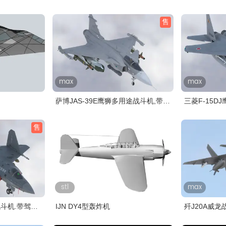
售
max
max
萨博JAS-39E鹰狮多用途战斗机,带
三菱F-15D
驾..
舱..
售
stl
max
战斗机.带驾驶
IJN DY4型轰炸机
歼J20A威龙
武..