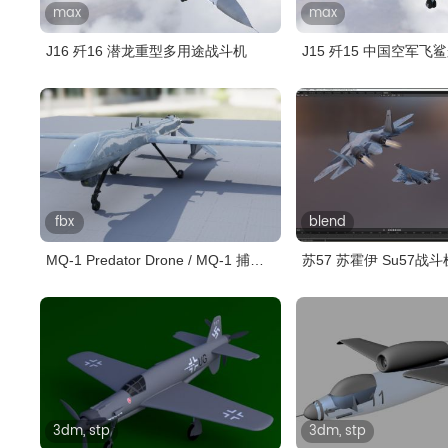
max
max
J16 歼16 潜龙重型多用途战斗机
J15 歼15 中国空军
fbx
blend
MQ-1 Predator Drone / MQ-1 捕食
苏57 苏霍伊 Su57战斗
者..
3dm, stp
3dm, stp