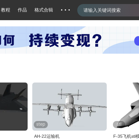
···
教程
作品
格式合辑
step
stl
AH-22运输机
F-35飞机stl