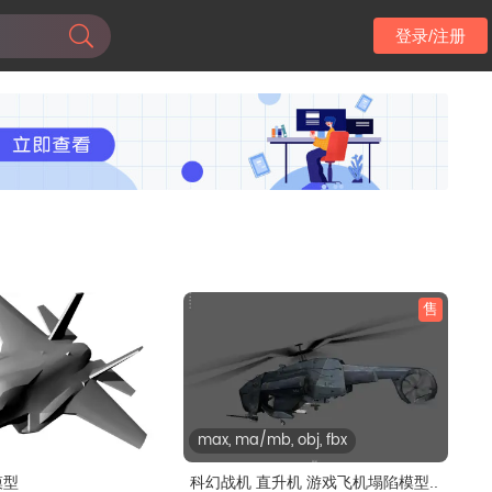
登录/注册
售
max, ma/mb, obj, fbx
模型
科幻战机 直升机 游戏飞机塌陷模型..