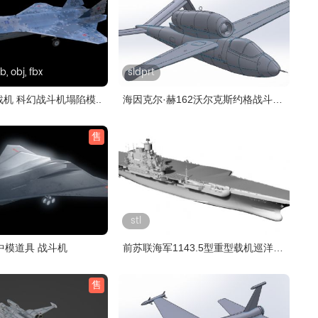
 obj, fbx
sldprt
战机 科幻战斗机塌陷模..
海因克尔·赫162沃尔克斯约格战斗
机..
售
stl
/中模道具 战斗机
前苏联海军1143.5型重型载机巡洋
舰..
售