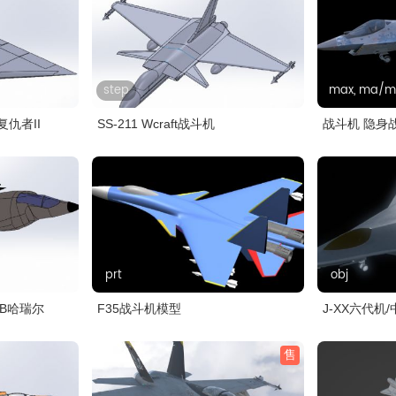
step
max, ma/mb,
复仇者II
SS-211 Wcraft战斗机
战斗机 隐身
prt
obj
8B哈瑞尔
F35战斗机模型
J-XX六代机
售