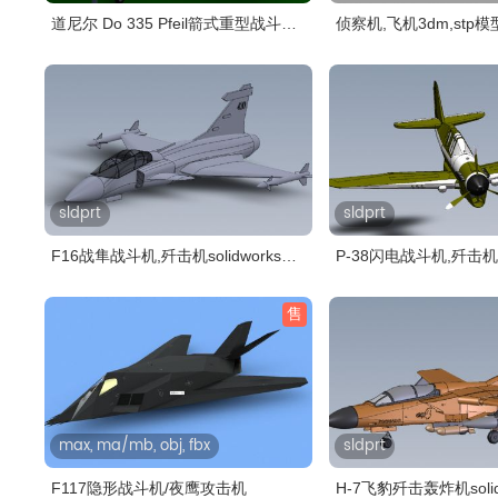
道尼尔 Do 335 Pfeil箭式重型战斗
侦察机,飞机3dm,stp模
机..
sldprt
sldprt
F16战隼战斗机,歼击机solidworks
P-38闪电战斗机,歼击机so
模..
模..
售
max, ma/mb, obj, fbx
sldprt
F117隐形战斗机/夜鹰攻击机
H-7飞豹歼击轰炸机soli