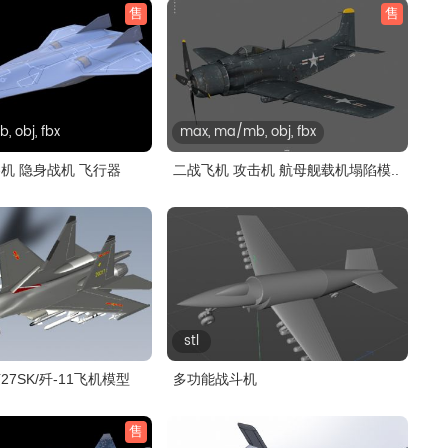
售
售
 obj, fbx
max, ma/mb, obj, fbx
机 隐身战机 飞行器
二战飞机 攻击机 航母舰载机塌陷模..
stl
7SK/歼-11飞机模型
多功能战斗机
售