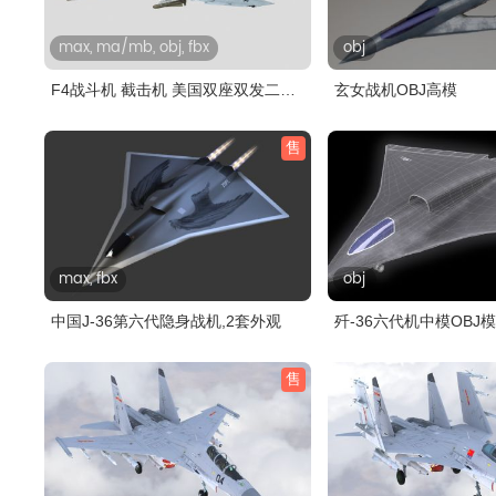
max, ma/mb, obj, fbx
obj
F4战斗机 截击机 美国双座双发二
玄女战机OBJ高模
代..
售
max, fbx
obj
中国J-36第六代隐身战机,2套外观
歼-36六代机中模OBJ
售