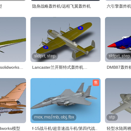
型
隐身战略轰炸机/远程飞翼轰炸机
六引擎轰炸机so
sldprt, step
sldprt, step
lidworks
Lancaster兰开斯特式轰炸机
DMB87轰炸机s
solidwo..
售
max, ma/mb, obj, fbx
stp
dworks模型
f-15战斗机/超音速战斗机/第四代战..
轻型水陆两栖