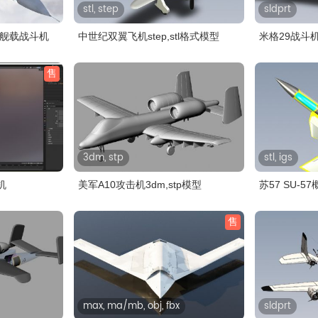
stl, step
sldprt
飞鲨舰载战斗机
中世纪双翼飞机step,stl格式模型
米格29战斗机s
售
3dm, stp
stl, igs
机
美军A10攻击机3dm,stp模型
苏57 SU-57
售
max, ma/mb, obj, fbx
sldprt