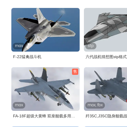
代..
max
stp
F-22猛禽战斗机
六代战机猜想图stp格式
售
max
max, fbx
FA-18F超级大黄蜂 双座舰载多用途
歼35C,J35C隐身舰载
战..
舱..