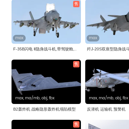
售
max
max
F-35B闪电 Ⅱ隐身战斗机,带驾驶舱,..
歼J-20S双座型隐身战斗
驾..
售
max, ma/mb, obj, fbx
max, ma/mb, obj, fbx
B2轰炸机 战略隐形轰炸机塌陷模型
反潜机 运输机 预警机
售