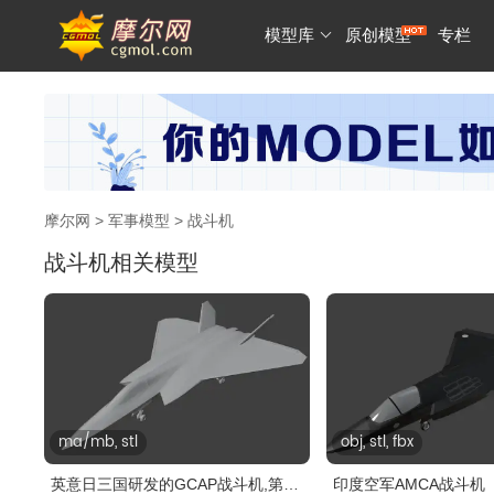
模型库
原创模型
专栏
摩尔网
>
军事模型
> 战斗机
战斗机相关模型
ma/mb, stl
obj, stl, fbx
英意日三国研发的GCAP战斗机,第六
印度空军AMCA战斗机