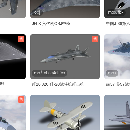
obj
max, fbx
JH-X 六代机OBJ中模
中国J-36第
模..
售
售
ma/mb, c4d, fbx
max
模型
歼20 J20 歼-20战斗机歼击机
su57 苏5
售