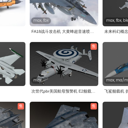
max, fbx
max, fbx, b
FA18战斗攻击机 大黄蜂超音速喷气
未来科幻概念
式..
戏..
售
max
max, ma/mb,
次世代pbr美国航母预警机 E2舰载
飞鲨舰载机 
预..
售
售