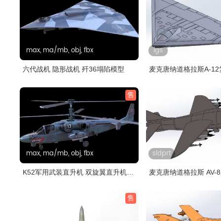
max, ma/mb, obj, fbx
igs
六代战机 隐形战机 歼36塌陷模型
麦克唐纳道格拉斯A-12
售
max, ma/mb, obj, fbx
sldprt
K52军用武装直升机 双旋翼直升机
麦克唐纳道格拉斯 AV-
塌..
售