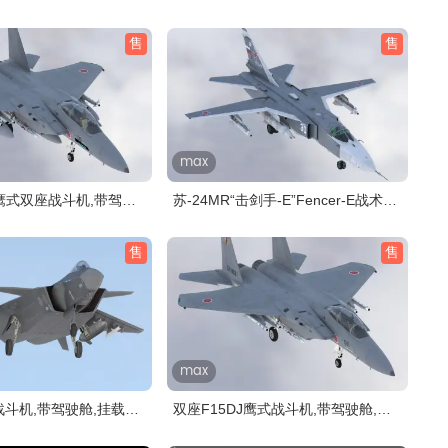
售
售
max
J鹰式双座战斗机,带驾驶
苏-24MR“击剑手-E”Fencer-E战术
侦..
售
售
max
战斗机,带驾驶舱,挂载
双座F15DJ鹰式战斗机,带驾驶舱,挂
载..