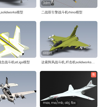
3dm
olidworks模型
二战双引擎战斗机rhino模型
sldprt
概念战斗机stl,igs模型
达索阵风战斗机,歼击机solidworks
模..
售
max, ma/mb, obj, fbx