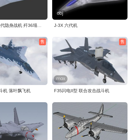
obj
六代隐身战机 歼36塌陷
J-3X 六代机
售
售
max
7战斗机 落叶飘飞机
F35闪电II型 联合攻击战斗机