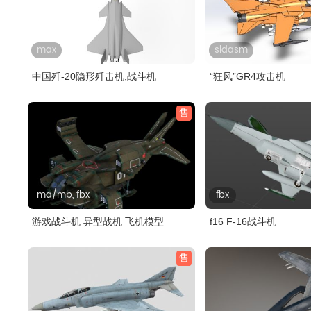
max
sldasm
中国歼-20隐形歼击机,战斗机
“狂风”GR4攻击机
售
ma/mb, fbx
fbx
游戏战斗机 异型战机 飞机模型
f16 F-16战斗机
售