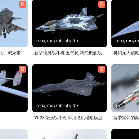
售
售
max, ma/mb, obj, fbx
max, ma/mb,
机 ,威龙带
新型隐身战斗机 五代机 科幻概念战..
科幻无人侦察
售
售
max, ma/mb, obj, fbx
prt
YF23隐形战斗机 军用飞机塌陷模型
携带实弹的苏2