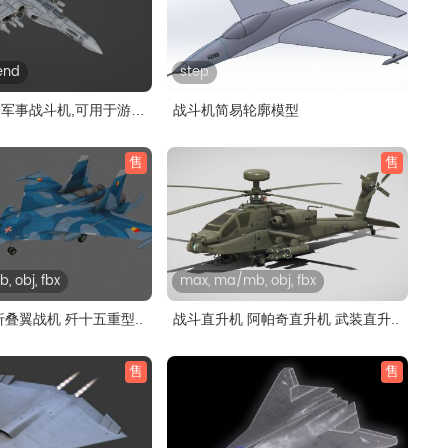
lend
step
军事战斗机,可用于游
战斗机简易轮廓模型
售
售
 obj, fbx
max, ma/mb, obj, fbx
折叠翼战机 歼十五重型..
战斗直升机 阿帕奇直升机 武装直升..
售
售