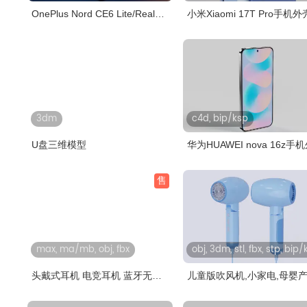
OnePlus Nord CE6 Lite/Realme
小米Xiaomi 17T Pro手机外
P4x..
C4D,KE..
3dm
c4d, bip/ksp
U盘三维模型
华为HUAWEI nova 16z手
C4D,K..
售
max, ma/mb, obj, fbx
obj, 3dm, stl, fbx, stp, bip
头戴式耳机 电竞耳机 蓝牙无线
儿童版吹风机,小家电,母婴
耳机..