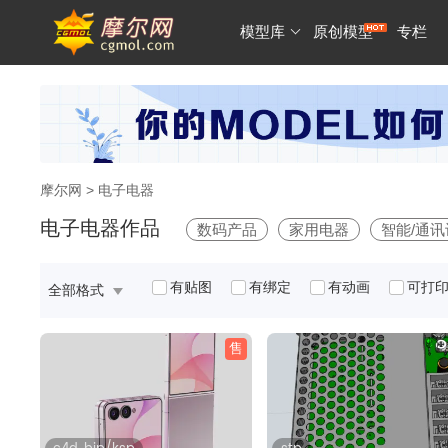
模型库
原创模型
专栏
摩尔网
> 电子电器
电子电器作品
数码产品
家用电器
智能/通
有贴图
有绑定
有动画
可打
全部格式
售