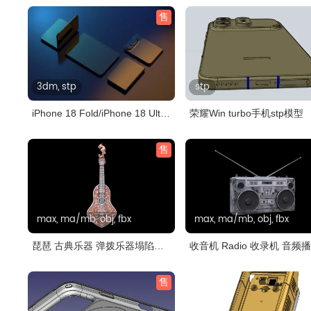
售
3dm, stp
stp
iPhone 18 Fold/iPhone 18 Ultra
荣耀Win turbo手机stp模型
手..
售
max, ma/mb, obj, fbx
max, ma/mb, obj, fbx
琵琶 古典乐器 弹拨乐器塌陷模
收音机 Radio 收录机 音频
型
器
售