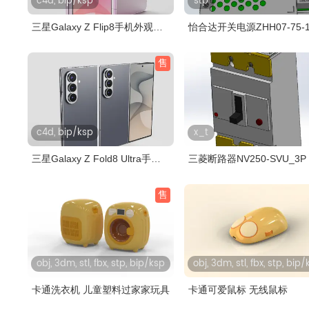
c4d, bip/ksp
stp
三星Galaxy Z Flip8手机外观
怡合达开关电源ZHH07-75-1
keysho..
售
c4d, bip/ksp
x_t
三星Galaxy Z Fold8 Ultra手机
三菱断路器NV250-SVU_3P
外观..
售
obj, 3dm, stl, fbx, stp, bip/ksp
obj, 3dm, stl, fbx, stp, bip
卡通洗衣机 儿童塑料过家家玩具
卡通可爱鼠标 无线鼠标