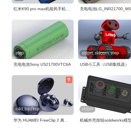
红米K90 pro max机能风手机壳
充电电池LG_INR21700_M5
stp模..
step
sldprt, sldasm, step
充电电池Sony US21700VTC6A
USB小工具（USB集线器）
售
c4d, bip/ksp
sldprt
华为 HUAWEI FreeClip 2 典藏
机械外壳按钮solidworks模
版耳夹..