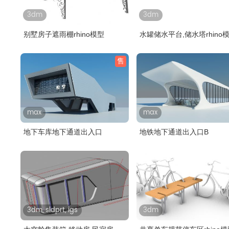
3dm
3dm
别墅房子遮雨棚rhino模型
水罐储水平台,储水塔rhino
售
max
max
地下车库地下通道出入口
地铁地下通道出入口B
3dm, sldprt, igs
3dm