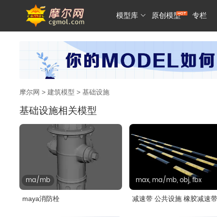
模型库
原创模型
专栏
摩尔网
>
建筑模型
> 基础设施
基础设施相关模型
ma/mb
max, ma/mb, obj, fbx
maya消防栓
减速带 公共设施 橡胶减速带
冲带..