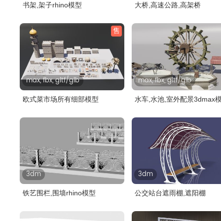
书架,架子rhino模型
大桥,高速公路,高架桥
售
max, fbx, gltf/glb
max, fbx, gltf/glb
欧式菜市场所有细部模型
水车,水池,室外配景3dmax
3dm
3dm
铁艺围栏,围墙rhino模型
公交站台遮雨棚,遮阳棚