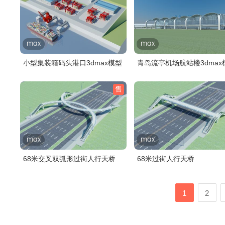
max
max
小型集装箱码头港口3dmax模型
青岛流亭机场航站楼3dmax
售
max
max
68米交叉双弧形过街人行天桥
68米过街人行天桥
1
2