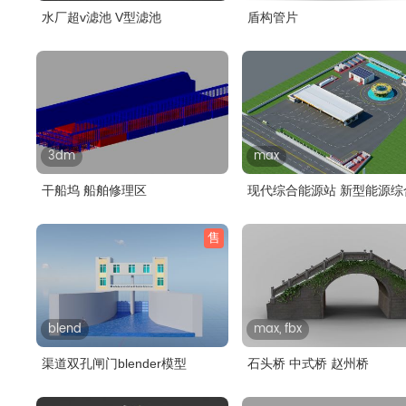
水厂超v滤池 V型滤池
盾构管片
3dm
max
干船坞 船舶修理区
现代综合能源站 新型能源综
超..
售
blend
max, fbx
渠道双孔闸门blender模型
石头桥 中式桥 赵州桥