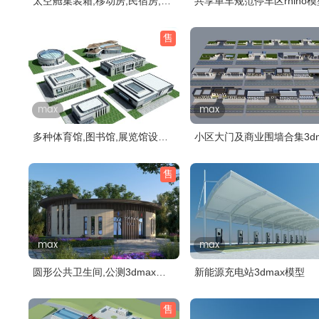
太空舱集装箱,移动房,民宿房,胶
共享单车规范停车区rhino模
囊星..
售
max
max
多种体育馆,图书馆,展览馆设计,
小区大门及商业围墙合集3dm
场馆..
模型
售
max
max
圆形公共卫生间,公测3dmax模
新能源充电站3dmax模型
型
售