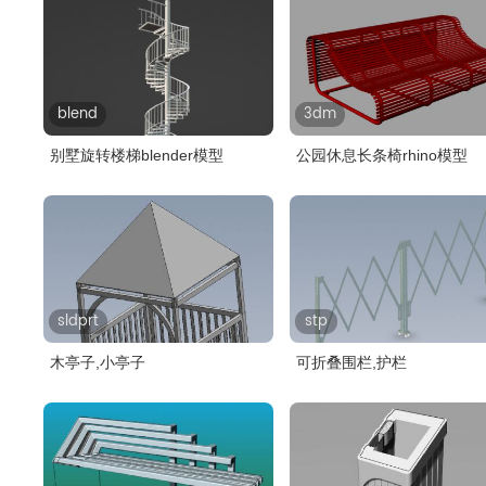
blend
3dm
别墅旋转楼梯blender模型
公园休息长条椅rhino模型
sldprt
stp
木亭子,小亭子
可折叠围栏,护栏