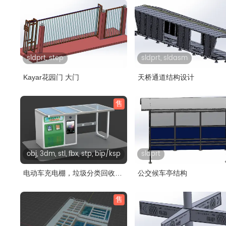
sldprt, step
sldprt, sldasm
Kayar花园门 大门
天桥通道结构设计
售
obj, 3dm, stl, fbx, stp, bip/ksp
sldprt
电动车充电棚，垃圾分类回收
公交候车亭结构
箱，公共..
售