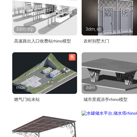
3dm, stp
3dm, stl
高速路出入口收费站rhino模型
农村别墅大门
售
max
3dm
燃气门站末站
城市景观凉亭rhino模型