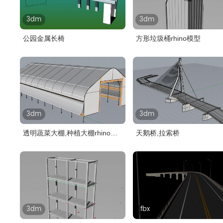
3dm
3dm
公园金属长椅
方形垃圾桶rhino模型
3dm
3dm
透明蔬菜大棚,种植大棚rhino模
天鹅桥,拉索桥
型
3dm
fbx