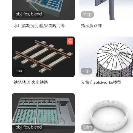
obj, fbx, blend
step
水厂絮凝沉淀池,管道阀门等
指示牌路牌
售
fbx
stp
铁轨轨道 火车铁路
立筒仓solidworks模型
obj, fbx, blend
3dm