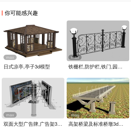
你可能感兴趣
max
max
日式凉亭,亭子3d模型
铁栅栏,防护栏,铁门,园林小..
max
max
双面大型广告牌,广告架3d模..
高架桥梁及标准桥墩3d模型..