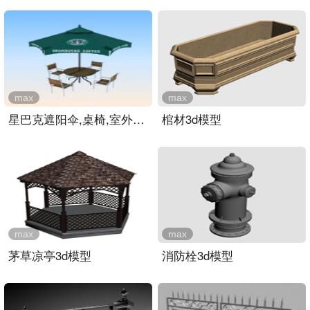
max
max
星巴克遮阳伞,桌椅,室外场..
棺材3d模型
max
max
茅草凉亭3d模型
消防栓3d模型