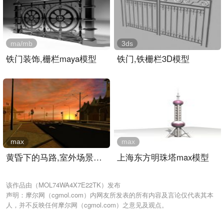
ma/mb
3ds
铁门装饰,栅栏maya模型
铁门,铁栅栏3D模型
max
max
黄昏下的马路,室外场景max..
上海东方明珠塔max模型
该作品由（MOL74WA4X7E22TK）发布
声明：摩尔网（cgmol.com）内网友所发表的所有内容及言论仅代表其本
人，并不反映任何摩尔网（cgmol.com）之意见及观点。