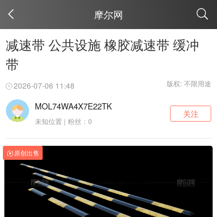
摩尔网
取消
减速带 公共设施 橡胶减速带 缓冲
带
版权: 不限用途
2026-07-06 11:48
MOL74WA4X7E22TK
关注
未知位置 | 粉丝：0
原创出售