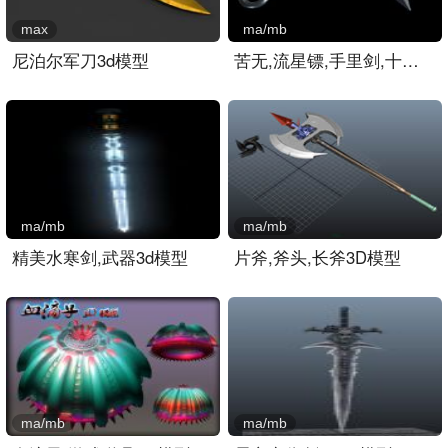
max
ma/mb
尼泊尔军刀3d模型
苦无,流星镖,手里剑,十字镖..
ma/mb
ma/mb
精美水寒剑,武器3d模型
片斧,斧头,长斧3D模型
ma/mb
ma/mb