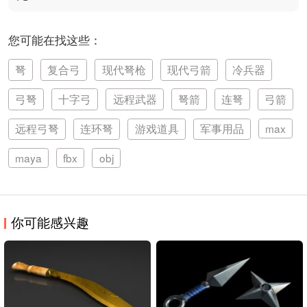
您可能在找这些：
弩
复合弓
现代弩枪
现代弓箭
冷兵器
弓弩
十字弓
远程武器
弩箭
连弩
弓箭
远程弓弩
连环弩
游戏道具
军事用品
max
maya
fbx
obj
你可能感兴趣