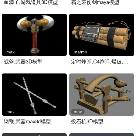
血滴子,游戏道具3D模型
霜之哀伤剑maya模型
max
ma/mb
战斧,武器3D模型
定时炸弹,C4炸弹,爆破,手雷..
max
max
钢鞭,武器max3d模型
投石机3D模型