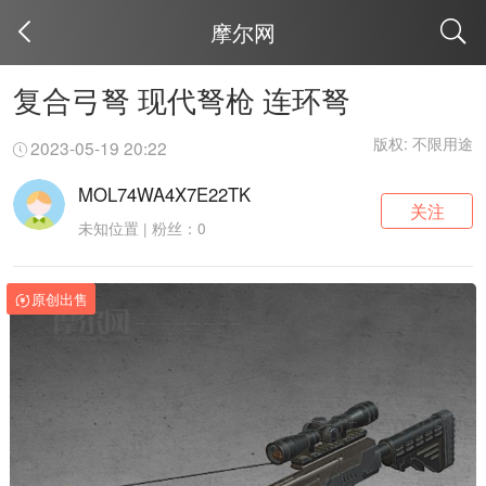
摩尔网
取消
复合弓弩 现代弩枪 连环弩
版权: 不限用途
2023-05-19 20:22
MOL74WA4X7E22TK
关注
未知位置 | 粉丝：0
原创出售