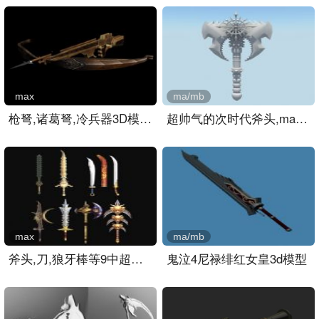
max
ma/mb
枪弩,诸葛弩,冷兵器3D模型..
超帅气的次时代斧头,maya武..
max
ma/mb
斧头,刀,狼牙棒等9中超酷武..
鬼泣4尼禄绯红女皇3d模型