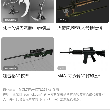
ma/mb
max
死神的镰刀武器maya模型
火箭筒,RPG,火箭推进榴弹,..
ma/mb
stl
狙击枪3D模型
M4A1可拆解3D打印文件,8个..
该作品由（MOL74WA4X7E22TK）发布
声明：摩尔网（cgmol.com）内网友所发表的所有内容及言论仅代表其本
人，并不反映任何摩尔网（cgmol.com）之意见及观点。