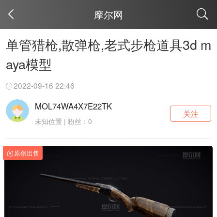
摩尔网
取消
单管猎枪,散弹枪,老式步枪道具3d m
aya模型
2022-09-16 22:46
MOL74WA4X7E22TK
关注
未知位置 | 粉丝：0
原创出售