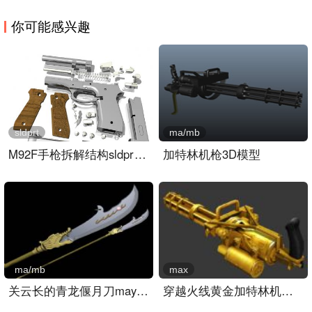
你可能感兴趣
sldprt
ma/mb
M92F手枪拆解结构sldprt模..
加特林机枪3D模型
ma/mb
max
关云长的青龙偃月刀maya模..
穿越火线黄金加特林机关枪..