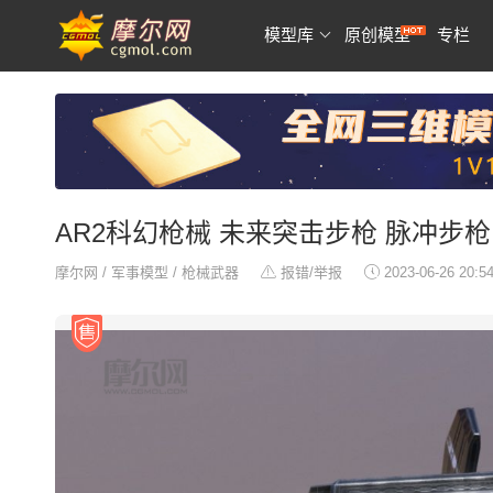
模型库
原创模型
专栏
AR2科幻枪械 未来突击步枪 脉冲步枪
摩尔网
/
军事模型
/
枪械武器
报错/举报
2023-06-26 20:5