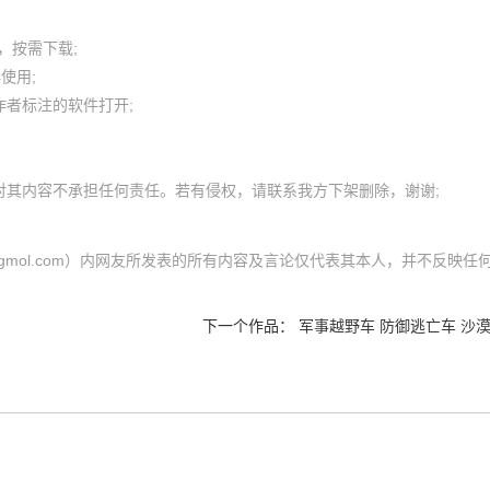
按需下载;

用; 

者标注的软件打开;

（cgmol.com）内网友所发表的所有内容及言论仅代表其本人，并不反映任
下一个作品：
军事越野车 防御逃亡车 沙