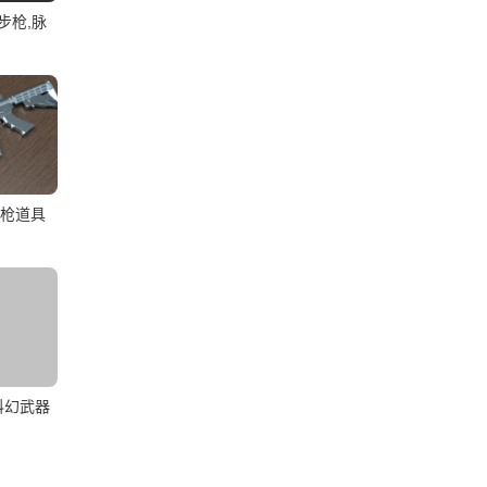
步枪,脉
步枪道具
科幻武器