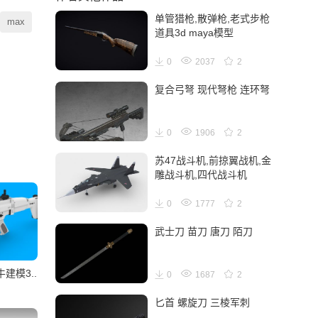
单管猎枪,散弹枪,老式步枪
max
道具3d maya模型
0
2037
2
复合弓弩 现代弩枪 连环弩
0
1906
2
苏47战斗机,前掠翼战机,金
雕战斗机,四代战斗机
0
1777
2
武士刀 苗刀 唐刀 陌刀
牛建模3..
0
1687
2
匕首 螺旋刀 三棱军刺