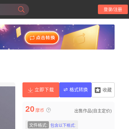
登录/注册
立即下载
格式转换
收藏
20
摩币
出售作品(自主定价)
文件格式:
包含以下格式: