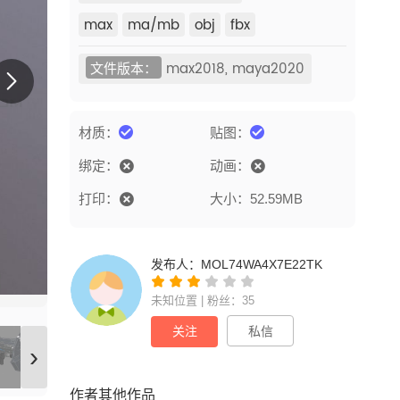
max
ma/mb
obj
fbx
文件版本：
max2018, maya2020
材质：
贴图：
绑定：
动画：
打印：
大小：52.59MB
发布人：
MOL74WA4X7E22TK
未知位置 | 粉丝：35
关注
私信
›
作者其他作品