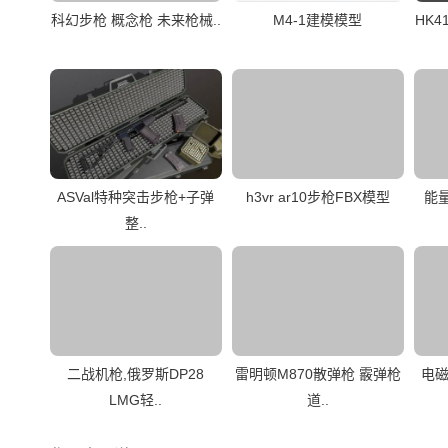
科幻步枪 概念枪 未来枪械..
M4-1建模模型
HK
ASVal特种突击步枪+子弹
h3vr ar10步枪FBX模型
能量
整..
二战机枪,俄罗斯DP28
雷明顿M870散弹枪 霰弹枪
电磁
LMG轻..
道..