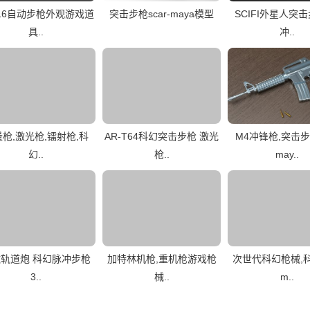
416自动步枪外观游戏道
突击步枪scar-maya模型
SCIFI外星人突击
具..
冲..
枪,激光枪,镭射枪,科
AR-T64科幻突击步枪 激光
M4冲锋枪,突击
幻..
枪..
may..
轨道炮 科幻脉冲步枪
加特林机枪,重机枪游戏枪
次世代科幻枪械,
3..
械..
m..