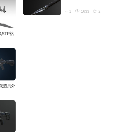
1
1633
2
具STP格
游戏道具外