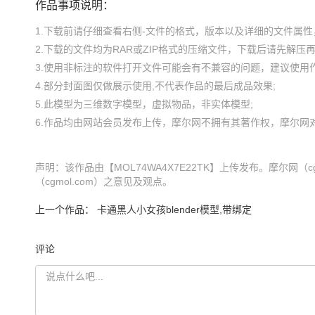
作品事项说明：
1.下载前请仔细查看右侧-文件的格式，版本以及详细的文件属性，
2.下载的文件均为RAR或ZIP格式的压缩文件，下载后请先解压再使
3.使用非标注的软件打开文件可能会有不兼容的问题，建议使用作
4.部分封面图仅做展示使用,不代表作品的最后成品效果;

5.此模型为三维数字模型，虚拟物品，非实体模型;

声明：该作品由【MOL74WA4X7E22TK】上传发布。摩尔网
（cgmol.com）之意见及观点。
上一个作品：
卡通黑人小女孩blender模型,带绑定
评论