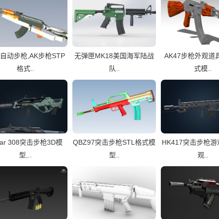
M自动步枪,AK步枪STP
无弹匣MK18美国海军陆战
AK47步枪外观道
格式..
队..
式模..
ear 308突击步枪3D模
QBZ97突击步枪STL格式模
HK417突击步枪
型,..
型..
观..