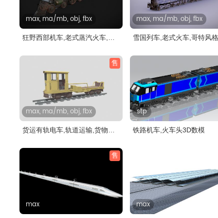
max, ma/mb, obj, fbx
max, ma/mb, obj, fbx
狂野西部机车,老式蒸汽火车,英
雪国列车,老式火车,哥特风
伦火..
道车..
售
max, ma/mb, obj, fbx
stp
货运有轨电车,轨道运输,货物运
铁路机车,火车头3D数模
输火..
售
max
max