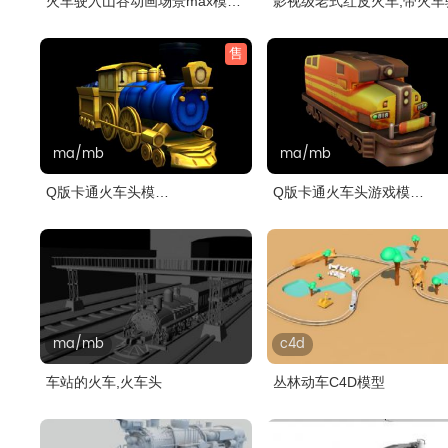
火车驶入山谷动画场景max模型
影视级老式红皮火车,带火车
(网盘..
动画..
售
ma/mb
ma/mb
Q版卡通火车头模
Q版卡通火车头游戏模
型,MB,FBX,OBJ格式..
型,MB,FBX,OBJ..
ma/mb
c4d
车站的火车,火车头
丛林动车C4D模型