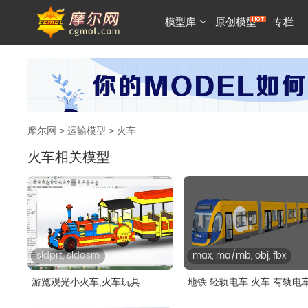
模型库
原创模型
专栏
摩尔网
>
运输模型
> 火车
火车相关模型
sldprt, sldasm
max, ma/mb, obj, fbx
游览观光小火车,火车玩具
地铁 轻轨电车 火车 有轨电
solidwork..