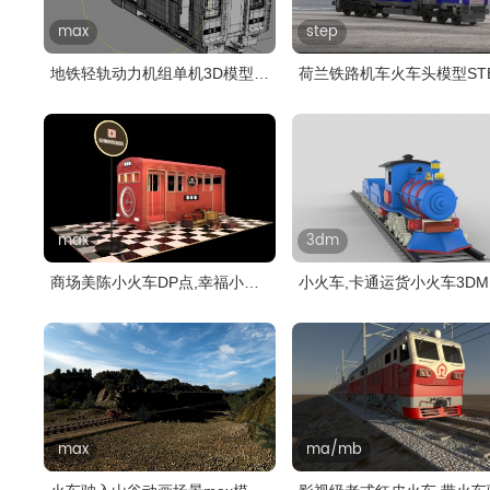
max
step
地铁轻轨动力机组单机3D模型,
荷兰铁路机车火车头模型ST
带驾驶..
格式
max
3dm
商场美陈小火车DP点,幸福小站
小火车,卡通运货小火车3D
美陈3..
型
max
ma/mb