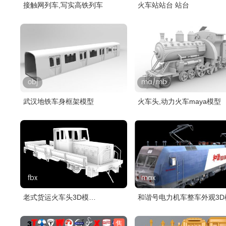
接触网列车,写实高铁列车
火车站站台 站台
obj
ma/mb
武汉地铁车身框架模型
火车头,动力火车maya模型
fbx
max
老式货运火车头3D模
和谐号电力机车整车外观3D
型,FBX,blend等..
型,有受..
售