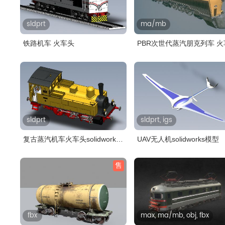
sldprt
ma/mb
铁路机车 火车头
PBR次世代蒸汽朋克列车 火
轨道车..
sldprt
sldprt, igs
复古蒸汽机车火车头solidworks
UAV无人机solidworks模型
模型..
售
fbx
max, ma/mb, obj, fbx