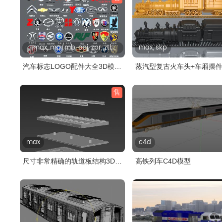
max, ma/mb, obj, zpr, ztl,
max, skp
skp, fbx
汽车标志LOGO配件大全3D模型
蒸汽型复古火车头+车厢摆件
三,MAX..
模型,..
售
max
c4d
尺寸非常精确的轨道板结构3D模
高铁列车C4D模型
型