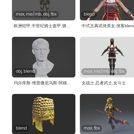
max, ma/mb, obj, fbx
blend
欧洲铠甲,中世纪骑士盔甲,骑士
中式古典武侠美女,侠客blend
铠甲..
模型..
obj, blend
max, ma/mb, obj, fbx
玛尔库斯·维普撒尼乌斯·阿格里
女战士,忍者武士,女斗士
帕头..
blend
max, fbx