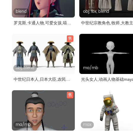
blend
obj, fbx, blend
罗克斯,卡通人物,可爱女孩,嘻哈
中世纪宗教角色,牧师,大教主
少女..
侣,..
售
obj, blend
ma/mb
中世纪日本人,日本大臣,农民角
光头女人,动画人物基础may
色(网..
型
售
ma/mb
max