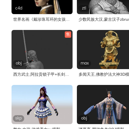
c4d
ztl
世界名画《戴珍珠耳环的女孩》
少数民族大汉,蒙古汉子zbru
C4D模..
模型,..
售
obj
max
西方武士,阿拉贡锁子甲+长剑
多闻天王,佛教护法大神3D
zbrush..
skp
obj