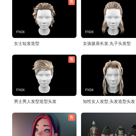
售
max
max
女士短发造型
女孩披肩长发,丸子头发型
售
max
max
男士男人发型造型头发
知性女人发型,头发造型头发
售