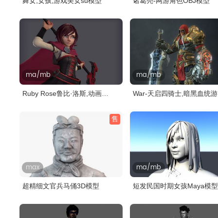
舞女,女孩,游戏美女su模型
诸葛亮-网游角色OBJ模型
ma/mb
ma/mb
Ruby Rose鲁比·洛斯,动画
War-天启四骑士,暗黑血统
RWBY女主角..
主角m..
售
max
ma/mb
超精细文官兵马俑3D模型
短发民国时期女孩Maya模型