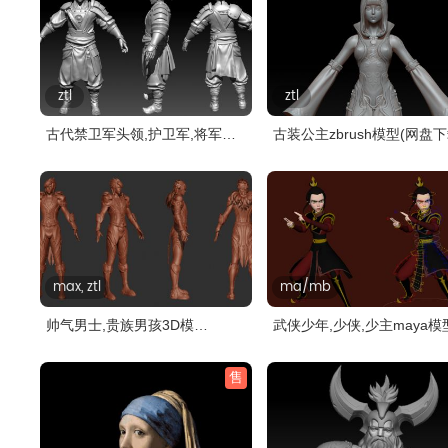
ztl
ztl
古代禁卫军头领,护卫军,将军
古装公主zbrush模型(网盘下
zbrush..
max, ztl
ma/mb
帅气男士,贵族男孩3D模
武侠少年,少侠,少主maya模
型,MAX,ZTL格..
带绑定..
售