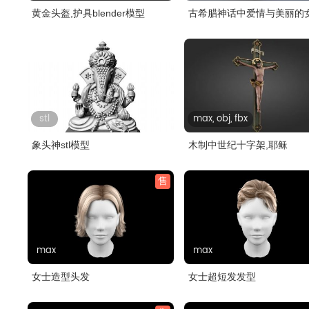
黄金头盔,护具blender模型
古希腊神话中爱情与美丽的
阿佛..
stl
max, obj, fbx
象头神stl模型
木制中世纪十字架,耶稣
售
max
max
女士造型头发
女士超短发发型