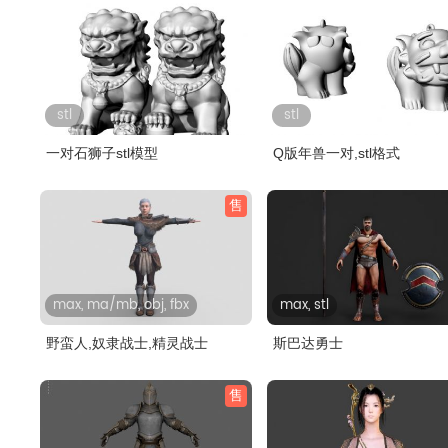
stl
stl
一对石狮子stl模型
Q版年兽一对,stl格式
售
max, ma/mb, obj, fbx
max, stl
野蛮人,奴隶战士,精灵战士
斯巴达勇士
售