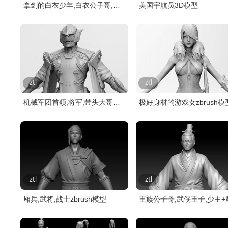
拿剑的白衣少年,白衣公子哥,武
美国宇航员3D模型
当弟..
ztl
ztl
机械军团首领,将军,带头大哥
极好身材的游戏女zbrush模
zbrush..
ztl
ztl
厢兵,武将,战士zbrush模型
王族公子哥,武侠王子,少主+
zbr..