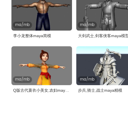
ma/mb
ma/mb
李小龙整体maya简模
大剑武士,剑客侠客maya模
ma/mb
ma/mb
Q版古代蓑衣小美女,农妇maya
步兵,骑士,战士maya精模
模型,带..