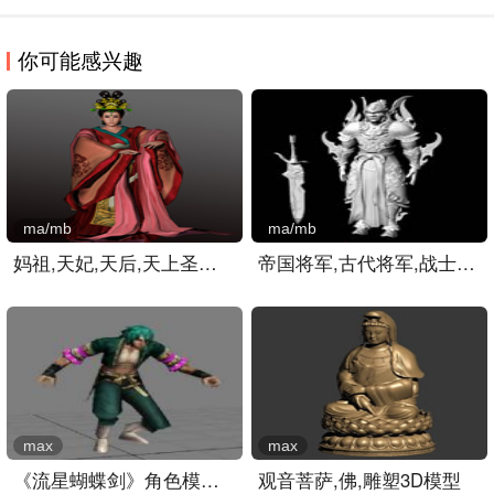
你可能感兴趣
ma/mb
ma/mb
妈祖,天妃,天后,天上圣母3..
帝国将军,古代将军,战士,士..
max
max
《流星蝴蝶剑》角色模型带..
观音菩萨,佛,雕塑3D模型