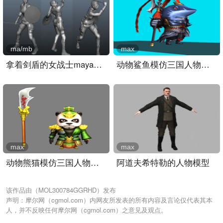
ma/mb
max
拿着剑盾的女战士maya模型..
动物鲨鱼模仿三国人物吕布..
max
max
动物熊猫模仿三国人物关羽..
阿道夫希特勒的人物模型
该作品由（MOL300784GGRHD）发布
声明：摩尔网（cgmol.com）内网友所发表的所有内容及言论仅代表其本
人，并不反映任何摩尔网（cgmol.com）之意见及观点。