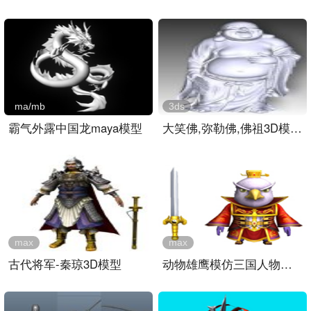
ma/mb
3ds
霸气外露中国龙maya模型
大笑佛,弥勒佛,佛祖3D模型..
max
max
古代将军-秦琼3D模型
动物雄鹰模仿三国人物曹操..