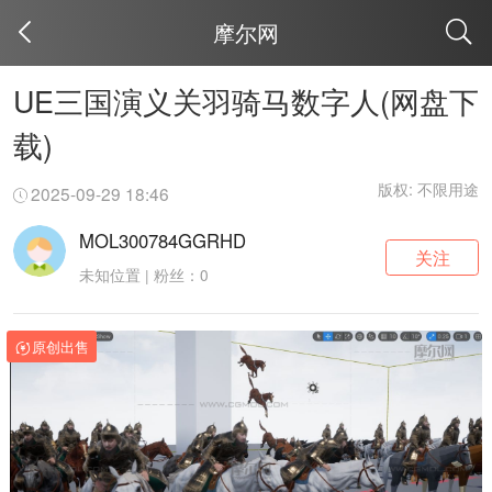
摩尔网
取消
UE三国演义关羽骑马数字人(网盘下
载)
版权: 不限用途
2025-09-29 18:46
MOL300784GGRHD
关注
未知位置 | 粉丝：0
原创出售