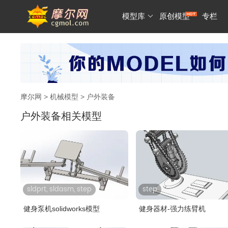
模型库
原创模型
专栏
摩尔网
>
机械模型
> 户外装备
户外装备相关模型
sldprt, sldasm, step
step
健身泵机solidworks模型
健身器材-强力练臂机