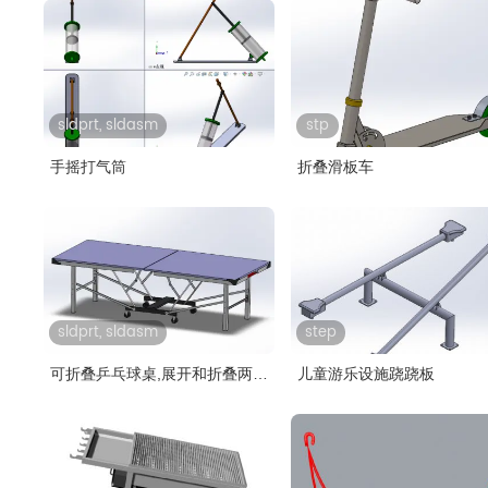
sldprt, sldasm
stp
手摇打气筒
折叠滑板车
sldprt, sldasm
step
可折叠乒乓球桌,展开和折叠两款
儿童游乐设施跷跷板
模型..