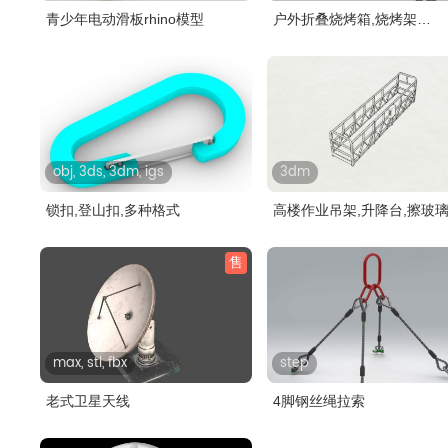
青少年电动滑板rhino模型
户外折叠烧烤箱,烧烤架
solidworks模..
obj, 3ds, 3dm, igs
3dm
锁扣,登山扣,多种格式
高楼作业吊架,升降台,擦玻
架
售
max, stl, fbx
step
老式卫星天线
4脚钢丝绳拉索