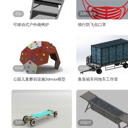
stp
3dm, stp
可移动式户外烧烤炉
骑行防飞虫口罩
max
step, x_t
公园儿童攀岩设施3dmax模型
集装箱车间拖车工作室
3dm
sldprt