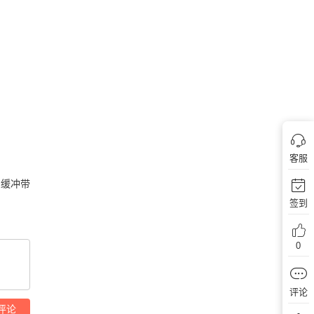
客服
 缓冲带
签到
0
评论
评论