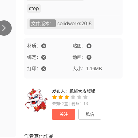
step
文件版本：
solidworks2018
材质：
贴图：
绑定：
动画：
打印：
大小：1.16MB
发布人：
机械大攻城狮
未知位置 | 粉丝：13
关注
私信
作者其他作品