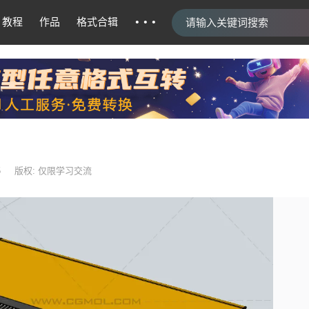
···
教程
作品
格式合辑
5
版权: 仅限学习交流