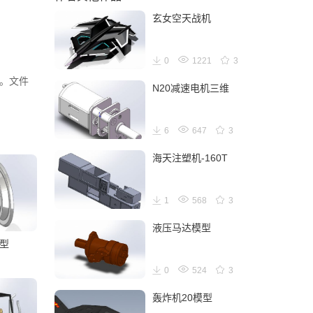
玄女空天战机
0
1221
3
N20减速电机三维
6
647
3
海天注塑机-160T
1
568
3
液压马达模型
型
0
524
3
轰炸机20模型