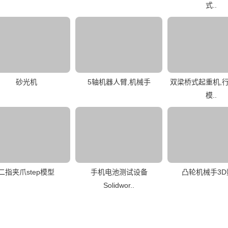
式..
砂光机
5轴机器人臂,机械手
双梁桥式起重机,行
模..
二指夹爪step模型
手机电池测试设备
凸轮机械手3D
Solidwor..