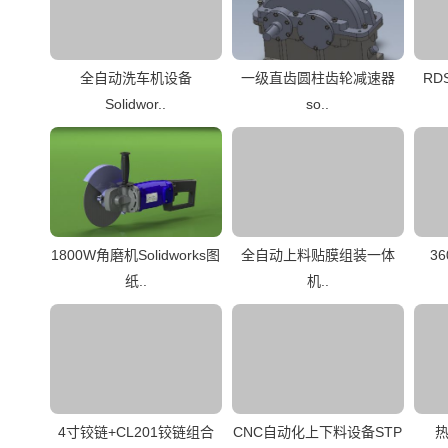
全自动洗车机设备
一级直齿圆柱齿轮减速器
RD
Solidwor..
so..
1800W角磨机Solidworks图
全自动上料贴膜组装一体
3
纸..
机..
4寸铰链+CL201铰链组合
CNC自动化上下料设备STP
热