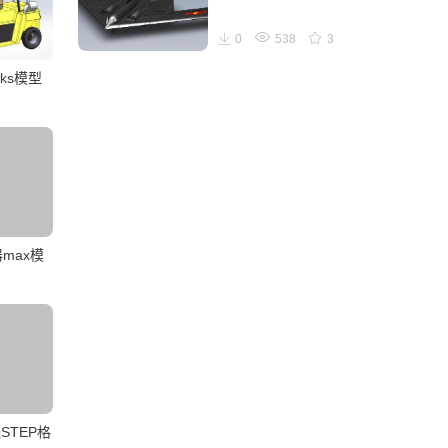
0
538
3
rks模型
max模
STEP格