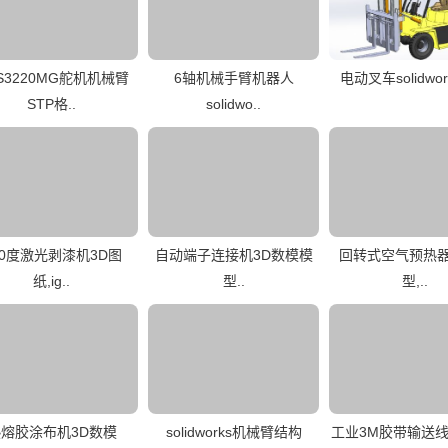
S3220MG舵机机械臂
6轴机械手臂机器人
电动叉车solidwo
STP格..
solidwo..
60度激光剥漆机3D图
自动端子连接机3D数模模
回转式空气预热器
纸,ig..
型..
型,..
熔胶涂布机3D数模
solidworks机械臂结构
工业3M胶带输送线