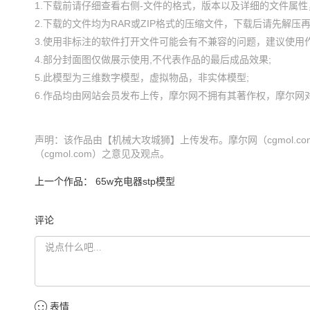
1.下载前请仔细查看右侧-文件的格式，版本以及详细的文件属性，
2.下载的文件均为RAR或ZIP格式的压缩文件，下载后请先解压再使
3.使用非标注的软件打开文件可能会有不兼容的问题，建议使用作
4.部分封面图仅做展示使用,不代表作品的最后成品效果;

5.此模型为三维数字模型，虚拟物品，非实体模型;

声明：该作品由【机械大攻城狮】上传发布。摩尔网（cgmol.
（cgmol.com）之意见及观点。
上一个作品：
65w充电器stp模型
评论
表情