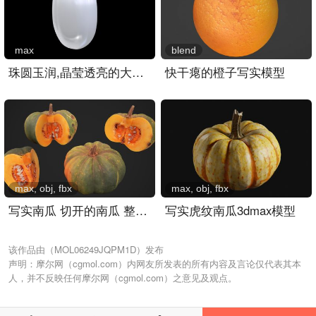
max
blend
珠圆玉润,晶莹透亮的大米米..
快干瘪的橙子写实模型
max, obj, fbx
max, obj, fbx
写实南瓜 切开的南瓜 整个..
写实虎纹南瓜3dmax模型
该作品由（MOL06249JQPM1D）发布
声明：摩尔网（cgmol.com）内网友所发表的所有内容及言论仅代表其本
人，并不反映任何摩尔网（cgmol.com）之意见及观点。