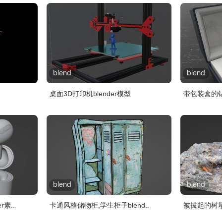
blend
blend
桌面3D打印机blender模型
带包装盒的钻戒
blend
blend
r素..
卡通风格储物柜,学生柜子blend..
被拔起的树