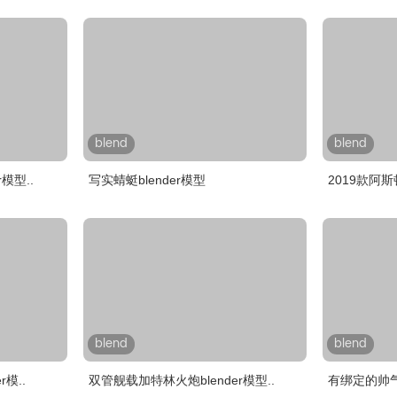
blend
blend
r模型..
写实蜻蜓blender模型
2019款阿斯顿
blend
blend
模..
双管舰载加特林火炮blender模型..
有绑定的帅