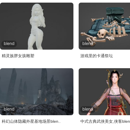
blend
blend
精灵族胖女孩雕塑
游戏里的卡通祭坛
blend
blend
科幻山体隐藏外星基地场景blen..
中式古典武侠美女,侠客blende