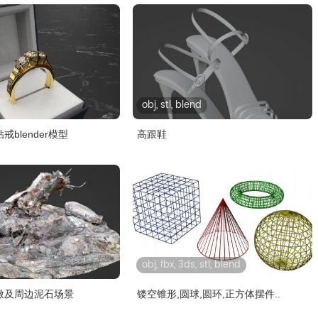
obj, stl, blend
blender模型
高跟鞋
obj, fbx, 3ds, stl, blend
墩及周边泥石场景
镂空锥形,圆球,圆环,正方体摆件..