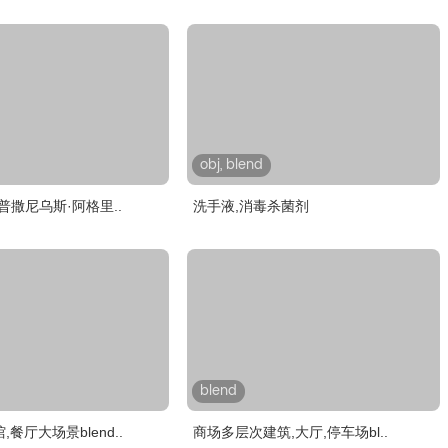
obj, blend
普撒尼乌斯·阿格里..
洗手液,消毒杀菌剂
blend
餐厅大场景blend..
商场多层次建筑,大厅,停车场bl..