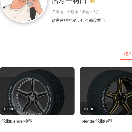
踏尽一树白
IP属地：十堰市 / 摩龄：3岁
这家伙很神秘，什么都没留下...
模
blend
blend
轮胎blender模型
blender轮胎模型