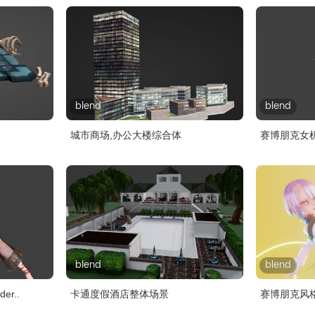
blend
blend
城市商场,办公大楼综合体
赛博朋克女机器
blend
blend
r..
卡通度假酒店整体场景
赛博朋克风格女