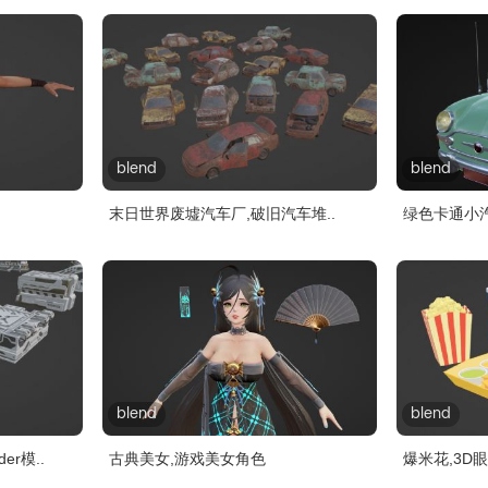
blend
blend
末日世界废墟汽车厂,破旧汽车堆..
绿色卡通小
blend
blend
er模..
古典美女,游戏美女角色
爆米花,3D眼