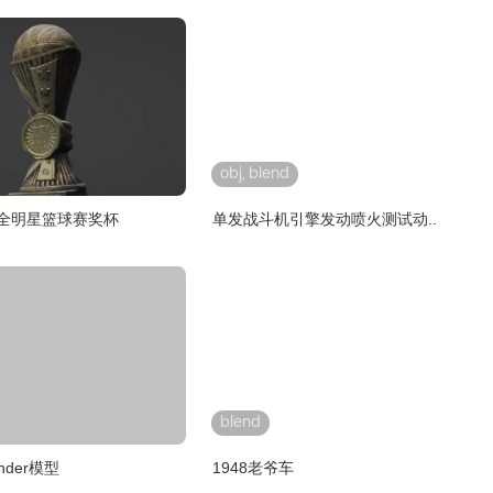
obj, blend
季全明星篮球赛奖杯
单发战斗机引擎发动喷火测试动..
blend
nder模型
1948老爷车