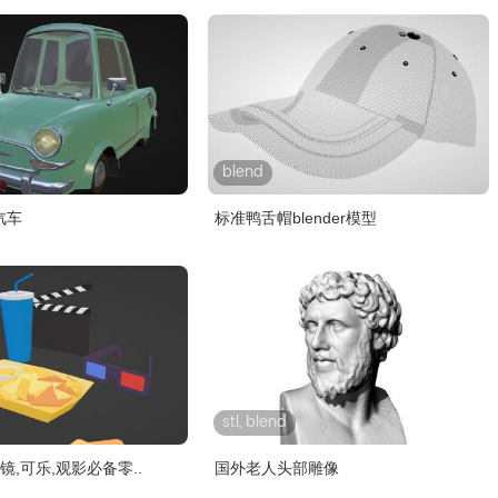
blend
汽车
标准鸭舌帽blender模型
stl, blend
镜,可乐,观影必备零..
国外老人头部雕像