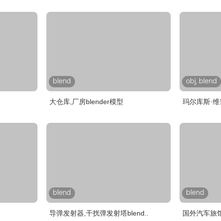
blend
obj, blend
大仓库,厂房blender模型
玛尔库斯·维
blend
blend
导弹发射器,干扰弹发射塔blend..
国外汽车旅馆,