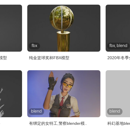
fbx
fbx, blend
模型
纯金篮球奖杯FBX模型
2020年冬
blend
blend
件
有绑定的女特工,警察blender模..
科幻基地ble