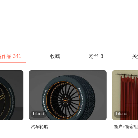
型作品
341
收藏
粉丝
3
关
blend
blend
汽车轮胎
窗户+窗帘组合