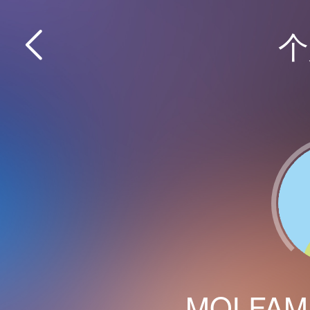
个
MOLFAM