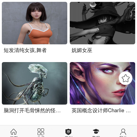
短发清纯女孩,舞者
妩媚女巫
脑洞打开毛骨悚然的怪物系..
英国概念设计师Charlie Bo..
Copyright @ 2011-2021 摩尔网