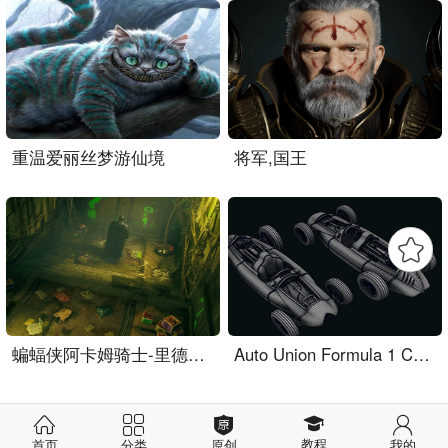
重温爱丽丝梦游仙境
将军,国王
蝙蝠侠阿卡姆骑士-里德尔孤..
Auto Union Formula 1 Car..
Copyright @ 2011-2021 摩尔网
教程
首页
分类
原创
我的