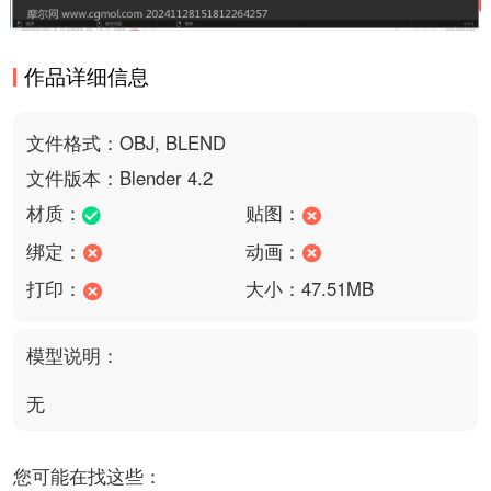
作品详细信息
文件格式：OBJ, BLEND
文件版本：Blender 4.2
材质：
贴图：
绑定：
动画：
打印：
大小：47.51MB
模型说明：
无
您可能在找这些：