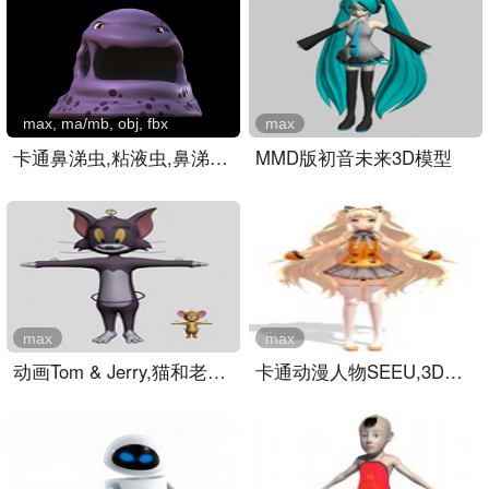
max, ma/mb, obj, fbx
max
卡通鼻涕虫,粘液虫,鼻涕怪..
MMD版初音未来3D模型
max
max
动画Tom & Jerry,猫和老鼠..
卡通动漫人物SEEU,3D模型设..