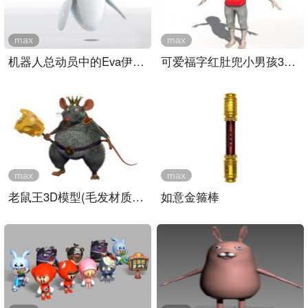
max
max
机器人总动员中的Eva伊娃3..
可爱福字红肚兜小男孩3D模..
max
max
老鼠王3D模型(毛发材质齐全..
如意金箍棒