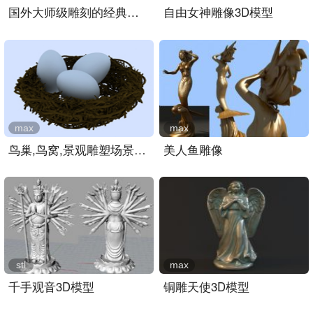
国外大师级雕刻的经典男人..
自由女神雕像3D模型
max
max
鸟巢,鸟窝,景观雕塑场景3D..
美人鱼雕像
stl
max
千手观音3D模型
铜雕天使3D模型