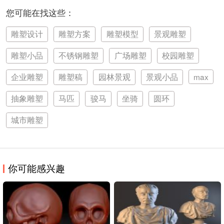
您可能在找这些：
雕塑设计
雕塑方案
雕塑模型
景观雕塑
雕塑小品
不锈钢雕塑
广场雕塑
校园雕塑
企业雕塑
雕塑稿
园林景观
景观小品
max
抽象雕塑
马匹
骏马
坐骑
圆环
城市雕塑
你可能感兴趣