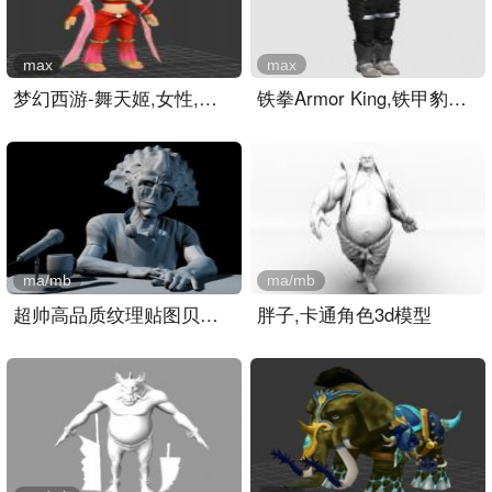
max
max
梦幻西游-舞天姬,女性,游戏..
铁拳Armor King,铁甲豹王,..
ma/mb
ma/mb
超帅高品质纹理贴图贝壳人..
胖子,卡通角色3d模型