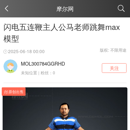
摩尔网
取消
闪电五连鞭主人公马老师跳舞max
模型
版权: 不限用途
2025-06-18 00:00
MOL300784GGRHD
关注
未知位置 | 粉丝：0
原创出售