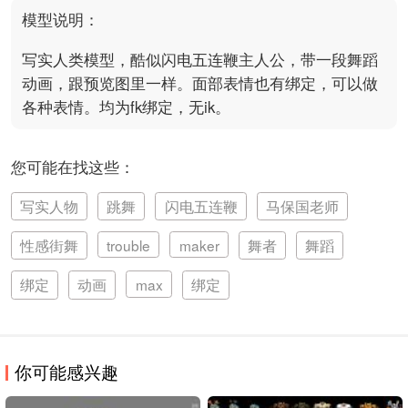
模型说明：
写实人类模型，酷似闪电五连鞭主人公，带一段舞蹈
动画，跟预览图里一样。面部表情也有绑定，可以做
各种表情。均为fk绑定，无ik。
您可能在找这些：
写实人物
跳舞
闪电五连鞭
马保国老师
性感街舞
trouble
maker
舞者
舞蹈
绑定
动画
max
绑定
你可能感兴趣