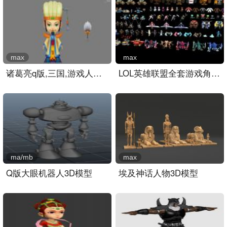
max
max
诸葛亮q版,三国,游戏人物m..
LOL英雄联盟全套游戏角色3..
ma/mb
max
Q版大眼机器人3D模型
埃及神话人物3D模型