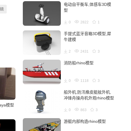
电动自平衡车,体感车3D模
娆
型
0
2822
1
手提式蓝牙音箱3D模型,犀
牛建模
2
2431
3
消防船rhino模型
0
1118
3
船外机,防汛橡皮艇舷外机,
冲锋舟操舟机外观rhino模型
ya模型
0
863
3
游艇内部构造rhino模型