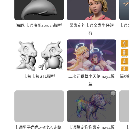
海豚,卡通海豚zbrush模型
带绑定的卡通金发牛仔短
卡通
裤..
卡拉卡拉STL模型
二次元跳舞小天使maya模
简约
型..
卡通男子角色,带绑定,走路..
卡通萌宠狗狗绑定maya模
卡