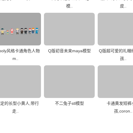
模..
皮..
wpoly风格卡通角色人物
Q版初音未来maya模型
Q版超可爱的礼帽
m..
孩..
定的长型小黄人,带行
不二兔子stl模型
卡通黄发短裤
走..
孩,coron..