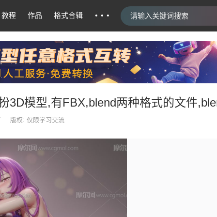
···
教程
作品
格式合辑
扮3D模型,有FBX,blend两种格式的文件,
7
版权: 仅限学习交流