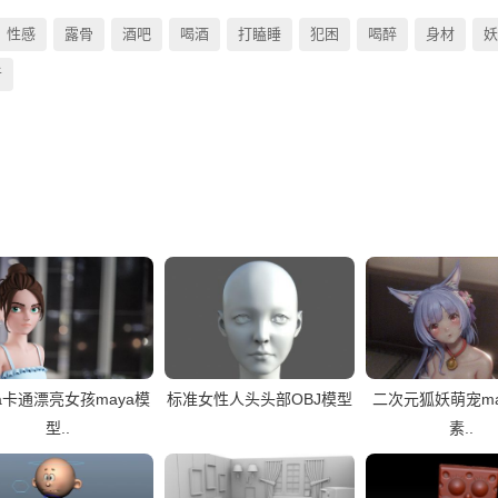
性感
露骨
酒吧
喝酒
打瞌睡
犯困
喝醉
身材
妖
者
ka卡通漂亮女孩maya模
标准女性人头头部OBJ模型
二次元狐妖萌宠ma
型..
素..