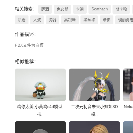
相关搜索：
醉酒
兔女郎
卡通
Scathach
斯卡哈
趴着
大波
胸器
高跟鞋
黑丝袜
暗影
瑰丽勇
作品描述：
FBX文件为白模
相似推荐：
鸡你太美,小黄鸡c4d模型,
二次元初音未来小姐姐3D
Ne
带..
模..