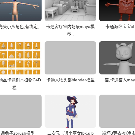
光头小孩角色,有绑定,..
卡通客厅室内场景maya模
卡通海绵宝宝ob
型..
精品卡通树木植物C4D
卡通人物头部blender模型
猫,卡通猫人ma
模..
通兔子zbrush模型
二次元卡通小巫女fbx,glb
崩坏3芽衣-纯净