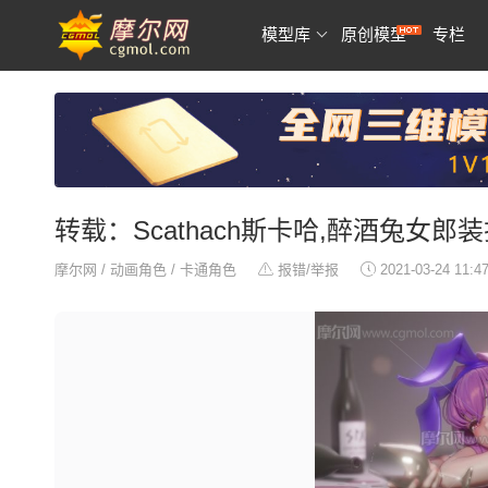
模型库
原创模型
专栏
转载：Scathach斯卡哈,醉酒兔女郎装
摩尔网
/
动画角色
/
卡通角色
报错/举报
2021-03-24 11:4