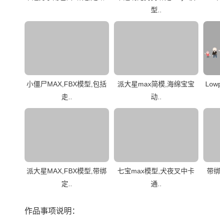
型..
小僵尸MAX,FBX模型,包括
派大星max简模,海绵宝宝
Lo
走..
动..
派大星MAX,FBX模型,带绑
七宝max模型,犬夜叉中卡
带绑
定..
通..
作品事项说明：