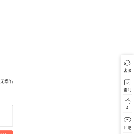
客服
,无塌陷
签到
4
评论