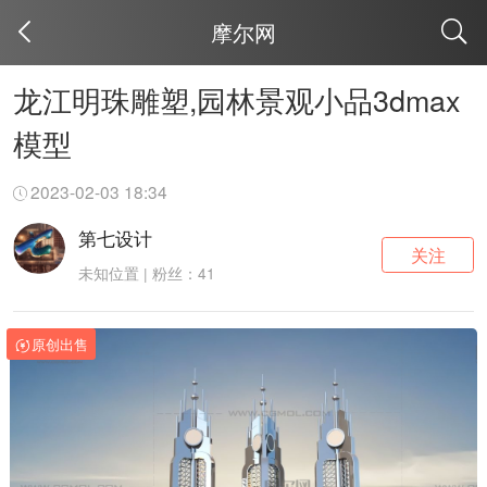
摩尔网
取消
龙江明珠雕塑,园林景观小品3dmax
模型
2023-02-03 18:34
第七设计
关注
未知位置 | 粉丝：41
原创出售