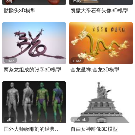
obj
max
骷髅头3D模型
凯撒大帝石膏头像3D模型
max
max
两条龙组成的张字3D模型
金龙呈祥,金龙3D模型
ztl
ma/mb
国外大师级雕刻的经典男人..
自由女神雕像3D模型