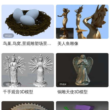
max
max
鸟巢,鸟窝,景观雕塑场景3D..
美人鱼雕像
stl
max
千手观音3D模型
铜雕天使3D模型