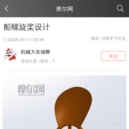
摩尔网
取消
船螺旋桨设计
版权: 仅限学习交流
2025-06-11 22:36
机械大攻城狮
关注
未知位置 | 粉丝：0