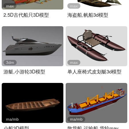
max
max
2.5D古代船只3D模型
海盗船,帆船3d模型
3dm
max
游艇,小游轮3D模型
单人座椅式皮划艇3d模型
ma/mb
ma/mb
小船3D模型
散货船,运输船,货轮maya模..