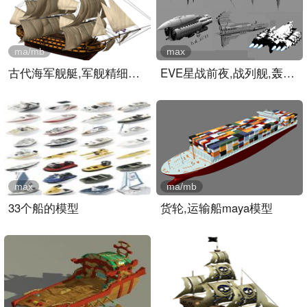
ma/mb
max
古代海军舰艇,军舰精细模型..
EVE星战前夜,战列舰,轰炸机..
max
ma/mb
33个船的模型
货轮,运输船maya模型