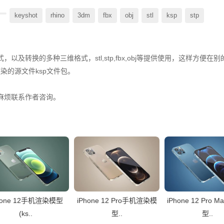
keyshot
rhino
3dm
fbx
obj
stl
ksp
stp
及转换的多种三维格式，stl,stp,fbx,obj等提供使用，这样方便在
染的源文件ksp文件包。

麻烦联系作者咨询。
hone 12手机渲染模型
iPhone 12 Pro手机渲染模
iPhone 12 Pro 
(ks..
型..
型..