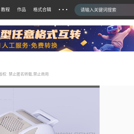
···
教程
作品
格式合辑
版权: 禁止匿名转载,禁止商用