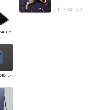
1
423
2
40 Pro
4D fbx