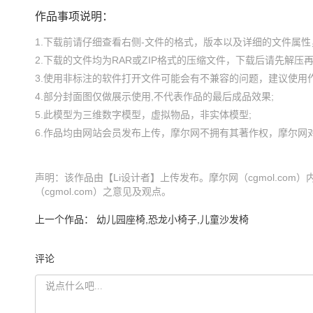
作品事项说明：
1.下载前请仔细查看右侧-文件的格式，版本以及详细的文件属性，
2.下载的文件均为RAR或ZIP格式的压缩文件，下载后请先解压再使
3.使用非标注的软件打开文件可能会有不兼容的问题，建议使用作
4.部分封面图仅做展示使用,不代表作品的最后成品效果;

5.此模型为三维数字模型，虚拟物品，非实体模型;

声明：该作品由【Li设计者】上传发布。摩尔网（cgmol.co
（cgmol.com）之意见及观点。
上一个作品：
幼儿园座椅,恐龙小椅子,儿童沙发椅
评论