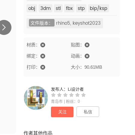
obj
3dm
stl
fbx
stp
bip/ksp
文件版本：
rhino5, keyshot2023
材质：
贴图：
绑定：
动画：
打印：
大小：90.61MB
发布人：
Li设计者
青岛市 | 粉丝：0
关注
私信
作者其他作品