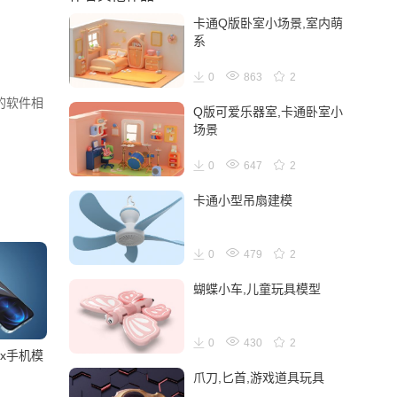
卡通Q版卧室小场景,室内萌
系
0
863
2
别的软件相
Q版可爱乐器室,卡通卧室小
场景
0
647
2
卡通小型吊扇建模
0
479
2
蝴蝶小车,儿童玩具模型
0
430
2
Max手机模
爪刀,匕首,游戏道具玩具