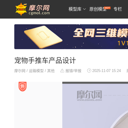
模型库
原创模型
专栏
宠物手推车产品设计
摩尔网
/
运输模型
/
其他
报错/举报
2025-11-07 15:24