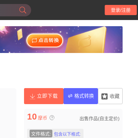
登录/注册
立即下载
格式转换
收藏
10
摩币
出售作品(自主定价)
文件格式:
包含以下格式: