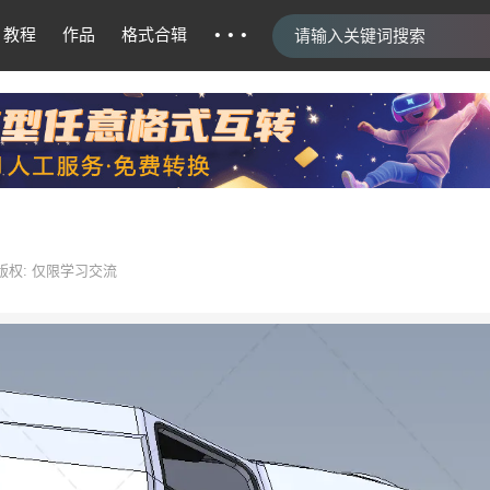
···
教程
作品
格式合辑
版权: 仅限学习交流