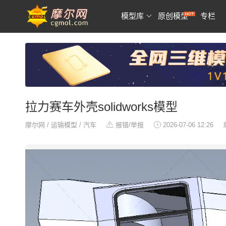
模型库
原创模型
专栏
拉力赛车外壳solidworks模型
摩尔网
/
运输模型
/
汽车
报错/举报
2026-07-06 12:26