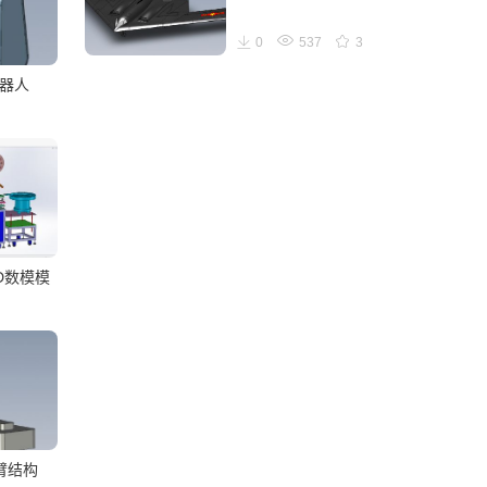
0
537
3
机器人
D数模模
械臂结构