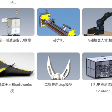
格..
合一测试设备3D数模
砂光机
5轴机器人臂,
翼无人机solidworks
二指夹爪step模型
手机电池测试
模..
Solidwor..