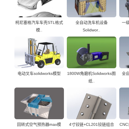
柯尼塞格汽车车壳STL格式
全自动洗车机设备
一
模..
Solidwor..
电动叉车solidworks模型
1800W角磨机Solidworks图
全
纸..
回转式空气预热器max模
4寸铰链+CL201铰链组合
CN