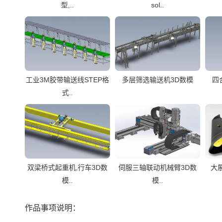
型,..
sol..
工业3M胶带输送线STEP格
多层筛选输送机3D数模
四
式..
双梁桥式起重机,行车3D数
伺服三轴联动机械臂3D数
大展
模..
模..
作品事项说明：