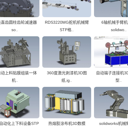
级直齿圆柱齿轮减速器
RDS3220MG舵机机械臂
6轴机械手臂
so..
STP格..
solidwo..
自动上料贴膜组装一体
360度激光剥漆机3D图
自动端子连接机3
机..
纸,ig..
型..
C自动化上下料设备STP
热熔胶涂布机3D数模
solidworks机