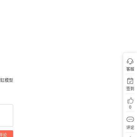
客服
缸模型
签到
0
评论
评论