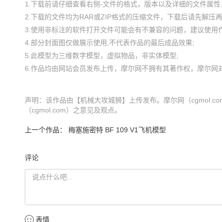
1.下载前请仔细查看右侧-文件的格式，版本以及详细的文件属性，
2.下载的文件均为RAR或ZIP格式的压缩文件，下载后请先解压再使
3.使用非标注的软件打开文件可能会有不兼容的问题，建议使用作
4.部分封面图仅做展示使用,不代表作品的最后成品效果;

5.此模型为三维数字模型，虚拟物品，非实体模型;

声明：该作品由【机械大攻城狮】上传发布。摩尔网（cgmol.
（cgmol.com）之意见及观点。
上一个作品：
梅塞施密特 BF 109 V1飞机模型
评论
表情