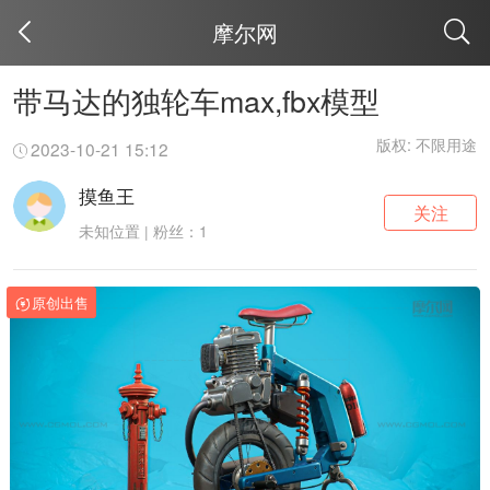
摩尔网
取消
带马达的独轮车max,fbx模型
版权: 不限用途
2023-10-21 15:12
摸鱼王
关注
未知位置 | 粉丝：1
原创出售