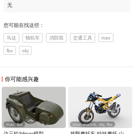
无
您可能在找这些：
马达
独轮车
消防双
交通工具
max
fbx
obj
你可能感兴趣
max, fbx
max, ma/mb, obj, fbx
边三轮3dmax模型
越野摩托车,特技摩托,山地..