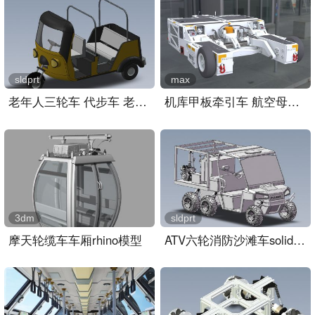
sldprt
max
老年人三轮车 代步车 老头..
机库甲板牵引车 航空母舰甲..
3dm
sldprt
摩天轮缆车车厢rhino模型
ATV六轮消防沙滩车solidwo..