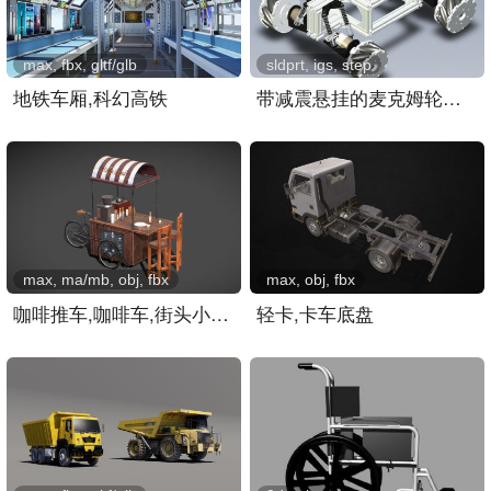
max, fbx, gltf/glb
sldprt, igs, step
地铁车厢,科幻高铁
带减震悬挂的麦克姆轮小车..
max, ma/mb, obj, fbx
max, obj, fbx
咖啡推车,咖啡车,街头小吃..
轻卡,卡车底盘