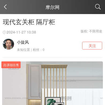
摩尔网
取消
现代玄关柜 隔厅柜
版权: 不限用途
2024-11-27 10:38
小旋风
关注
未知位置 | 粉丝：0
原创出售