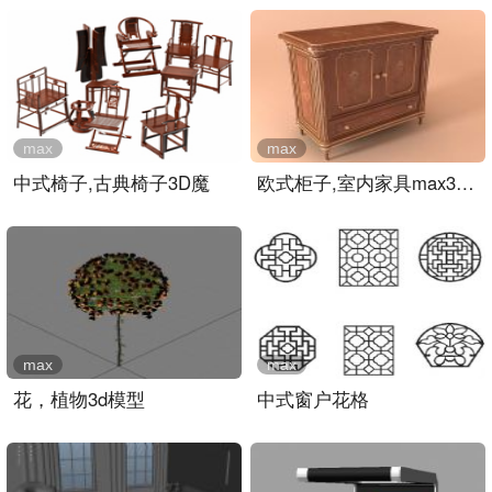
max
max
中式椅子,古典椅子3D魔
欧式柜子,室内家具max3d模..
max
max
花，植物3d模型
中式窗户花格