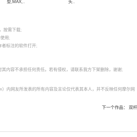
型,MAX,..
头..
按需下载;

用; 

者标注的软件打开;

com）内网友所发表的所有内容及言论仅代表其本人，并不反映任何摩尔网
下一个作品：
双杆