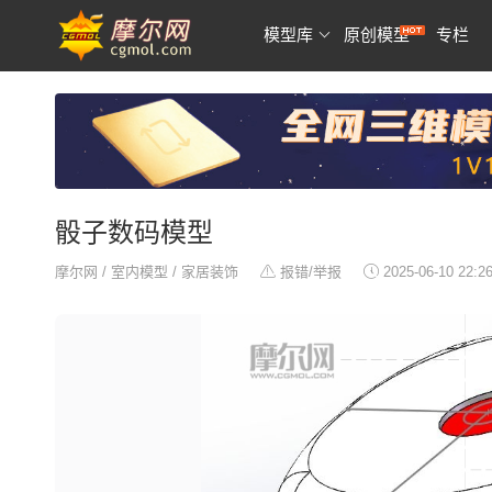
模型库
原创模型
专栏
骰子数码模型
摩尔网
/
室内模型
/
家居装饰
报错/举报
2025-06-10 22:2