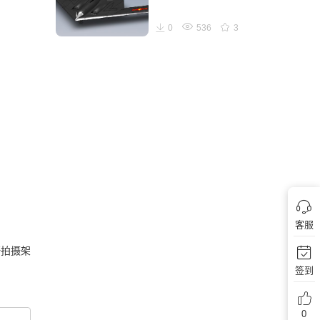
0
536
3
客服
拍摄架
签到
0