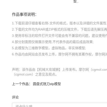
型..
作品事项说明：
1.下载前请仔细查看右侧-文件的格式，版本以及详细的文件属性，
2.下载的文件均为RAR或ZIP格式的压缩文件，下载后请先解压再使
3.使用非标注的软件打开文件可能会有不兼容的问题，建议使用作
4.部分封面图仅做展示使用,不代表作品的最后成品效果;

5.此模型为三维数字模型，虚拟物品，非实体模型;

声明：该作品由【机械大攻城狮】上传发布。摩尔网（cgmol.
（cgmol.com）之意见及观点。
上一个作品：
圆盘式铣刀stp模型
评论