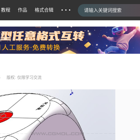
···
教程
作品
格式合辑
6
版权: 仅限学习交流