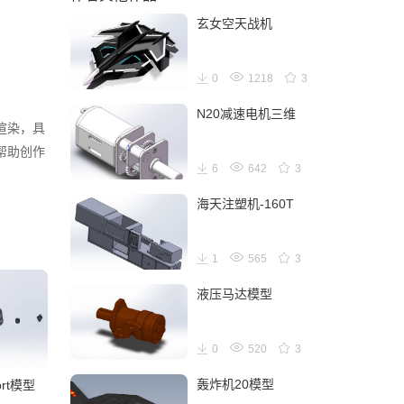
玄女空天战机
0
1218
3
N20减速电机三维
渲染，具
帮助创作
6
642
3
海天注塑机-160T
1
565
3
液压马达模型
0
520
3
轰炸机20模型
rt模型