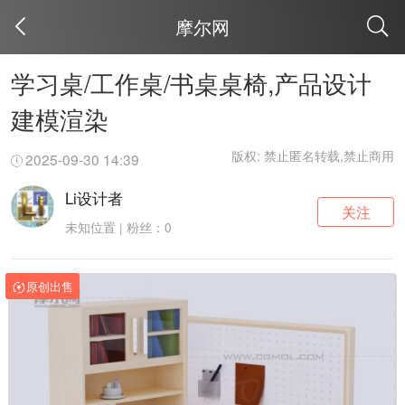
摩尔网
取消
学习桌/工作桌/书桌桌椅,产品设计
建模渲染
版权: 禁止匿名转载,禁止商用
2025-09-30 14:39
Li设计者
关注
未知位置 | 粉丝：0
原创出售