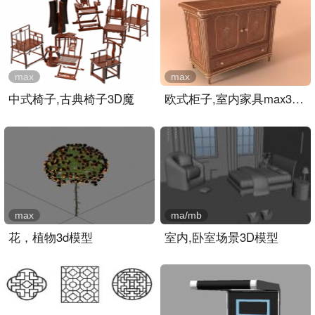
max
max
中式椅子,古典椅子3D魔
欧式柜子,室内家具max3d模..
max
ma/mb
花，植物3d模型
室内,卧室场景3D模型