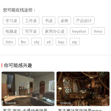
您可能在找这些：
学习桌
工作桌
书桌
桌椅
产品设计
电脑桌
写字桌
家用办公桌
keyshot
rhino
3dm
fbx
obj
stl
ksp
stp
你可能感兴趣
ma/mb
ma/mb
客厅,室内,卡通动画场景ma..
复古魔法室内场景maya模型..