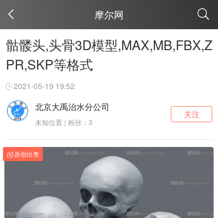
摩尔网
取消
骷髅头,头骨3D模型,MAX,MB,FBX,Z
PR,SKP等格式
2021-05-19 19:52
北京大禹治水分公司
关注
未知位置 | 粉丝：3
原创出售