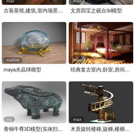
max
max
古装茶馆,建筑,室内场景ma..
文房四宝之砚台3d模型
ma/mb
max
maya水晶球模型
经典复古室内,卧室,房间3D..
obj
max
青铜牛尊3D模型(实体扫描)..
木质旋转楼梯,旋梯,楼梯3D..