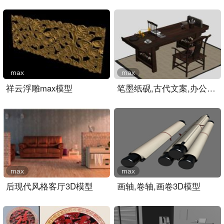
max
max
祥云浮雕max模型
笔墨纸砚,古代文案,办公桌..
max
max
后现代风格客厅3D模型
画轴,卷轴,画卷3D模型