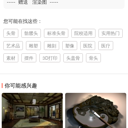
-----  赠送   渲染图  -----
您可能在找这些：
头骨
骷髅头
标准头骨
院校适用
实用热门
艺术品
雕塑
雕刻
塑像
医院
医疗
素材
摆件
3D打印
头盖骨
骨头
你可能感兴趣