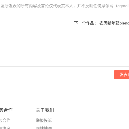
）内网友所发表的所有内容及言论仅代表其本人，并不反映任何摩尔网（cgmol.
下一个作品：
农历新年鼓blen
发表
务合作
关于我们
务合作
举报投诉
用协议
网站地图