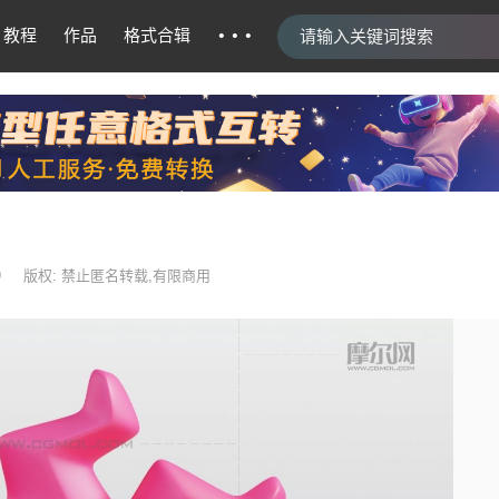
···
教程
作品
格式合辑
9
版权: 禁止匿名转载,有限商用