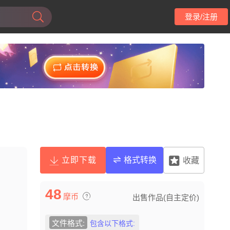
登录/注册
立即下载
格式转换
收藏
48
摩币
出售作品(自主定价)
文件格式:
包含以下格式: