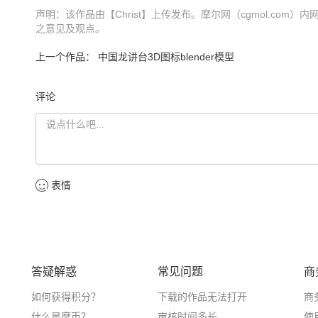
声明：该作品由【Christ】上传发布。摩尔网（cgmol.com
之意见及观点。
上一个作品：
中国龙讲台3D图标blender模型
评论
表情
答疑解惑
常见问题
商
如何获得积分？
下载的作品无法打开
商
什么是摩币？
审核时间多长
使