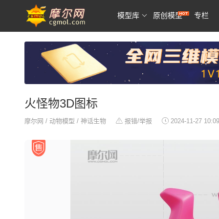
模型库
原创模型
专栏
火怪物3D图标
摩尔网
/
动物模型
/
神话生物
报错/举报
2024-11-27 10:0