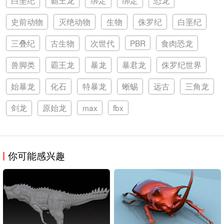
史前动物
灭绝动物
生物
侏罗纪
白垩纪
三叠纪
古生物
次世代
PBR
食肉恐龙
兽脚类
霸王龙
暴龙
暴君龙
侏罗纪世界
始暴龙
化石
特暴龙
蜥蜴
远古
三角龙
剑龙
原始龙
max
fbx
你可能感兴趣