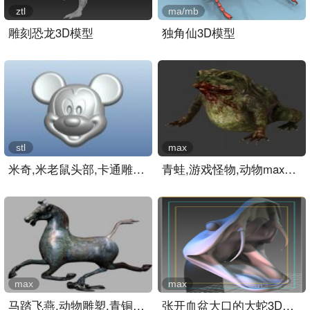
ztl
ma/mb
雕刻恐龙3D模型
独角仙3D模型
stl
max
米奇,米老鼠头部,卡通雕塑..
青蛙,游戏怪物,动物max3d模..
max
max
马踏飞燕,动物雕塑,青铜雕..
张开血盆大口的大蛇3D模型..