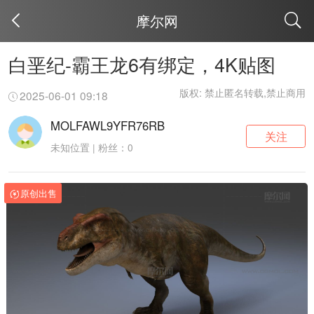
摩尔网
取消
白垩纪-霸王龙6有绑定，4K贴图
版权: 禁止匿名转载,禁止商用
2025-06-01 09:18
MOLFAWL9YFR76RB
关注
未知位置 | 粉丝：0
原创出售