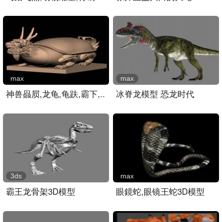
max
max
神兽赑屃,龙龟,龟趺,霸下,..
冰脊龙模型 恐龙时代
3ds
max
霸王龙骨架3D模型
眼鏡蛇,眼镜王蛇3D模型