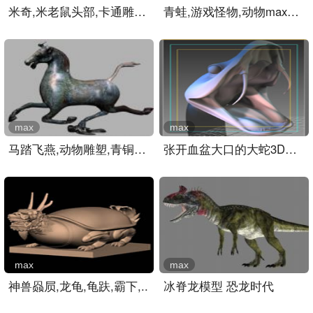
米奇,米老鼠头部,卡通雕塑..
青蛙,游戏怪物,动物max3d模..
max
max
马踏飞燕,动物雕塑,青铜雕..
张开血盆大口的大蛇3D模型..
max
max
神兽赑屃,龙龟,龟趺,霸下,..
冰脊龙模型 恐龙时代