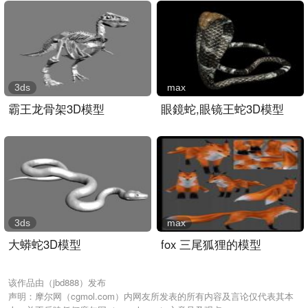
3ds
max
霸王龙骨架3D模型
眼鏡蛇,眼镜王蛇3D模型
3ds
max
大蟒蛇3D模型
fox 三尾狐狸的模型
该作品由（jbd888）发布
声明：摩尔网（cgmol.com）内网友所发表的所有内容及言论仅代表其本