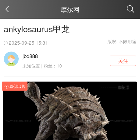
摩尔网
取消
ankylosaurus甲龙
版权: 不限用途
2025-09-25 15:31
jbd888
关注
未知位置 | 粉丝：10
原创出售