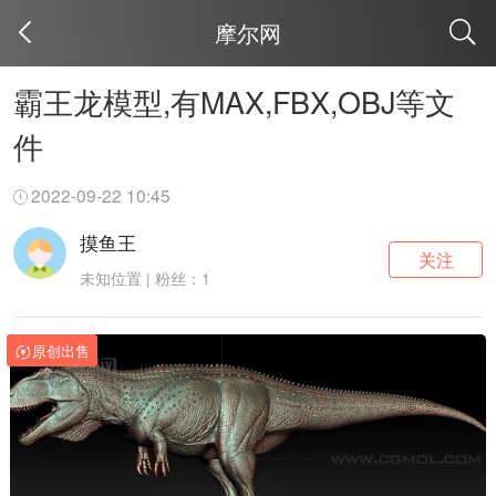
摩尔网
取消
霸王龙模型,有MAX,FBX,OBJ等文
件
2022-09-22 10:45
摸鱼王
关注
未知位置 | 粉丝：1
原创出售