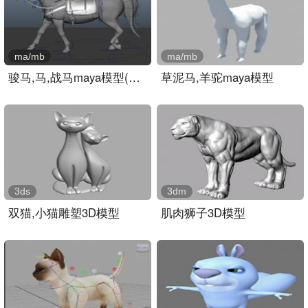
ma/mb
ma/mb
骏马,马,战马maya模型(绑定..
草泥马,羊驼maya模型
3ds
3dm
双猫,小猫雕塑3D模型
肌肉狮子3D模型