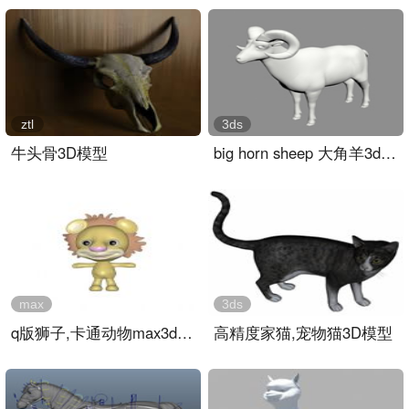
ztl
3ds
牛头骨3D模型
big horn sheep 大角羊3d模..
max
3ds
q版狮子,卡通动物max3d模型..
高精度家猫,宠物猫3D模型