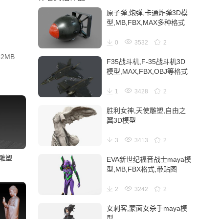
原子弹,炮弹,卡通炸弹3D模
型,MB,FBX,MAX多种格式
0
3532
2
2MB
F35战斗机,F-35战斗机3D
模型,MAX,FBX,OBJ等格式
1
3428
2
胜利女神,天使雕塑,自由之
翼3D模型
3
3413
2
雕塑
EVA新世纪福音战士maya模
型,MB,FBX格式,带贴图
2
3242
2
女刺客,蒙面女杀手maya模
型