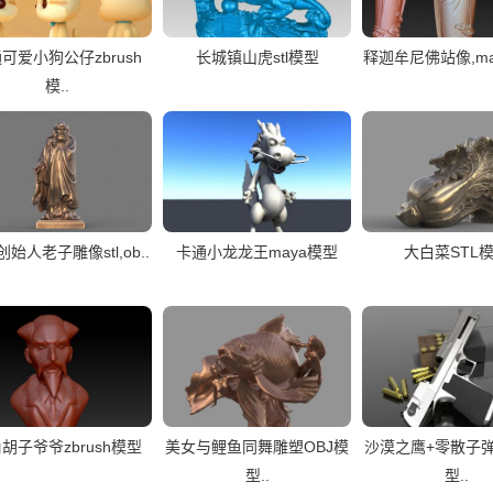
可爱小狗公仔zbrush
长城镇山虎stl模型
释迦牟尼佛站像,max,o
模..
始人老子雕像stl,ob..
卡通小龙龙王maya模型
大白菜STL
胡子爷爷zbrush模型
美女与鲤鱼同舞雕塑OBJ模
沙漠之鹰+零散子弹
型..
型..