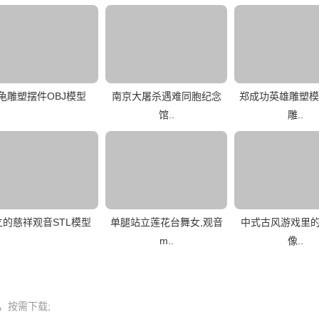
龟雕塑摆件OBJ模型
南京大屠杀遇难同胞纪念
郑成功英雄雕塑模
馆..
雕..
立的慈祥观音STL模型
单腿站立莲花台舞女,观音
中式古风游戏里
m..
像..
按需下载;
