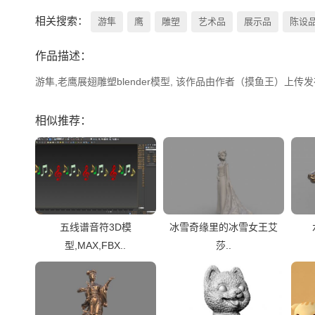
相关搜索：
游隼
鹰
雕塑
艺术品
展示品
陈设
作品描述：
游隼,老鹰展翅雕塑blender模型, 该作品由作者（摸鱼王）上传发布。 
相似推荐：
五线谱音符3D模
冰雪奇缘里的冰雪女王艾
型,MAX,FBX..
莎..