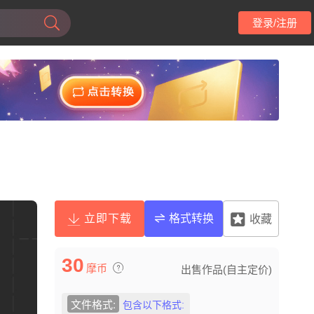
登录/注册
立即下载
格式转换
收藏
30
摩币
出售作品(自主定价)
文件格式:
包含以下格式: