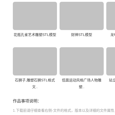
花瓶孔雀艺术雕塑STL模型
财神STL模型
龙
石狮子,雕塑石狮STL格式
低面运动风格广场人物雕
站
文..
塑..
作品事项说明：
1.下载前请仔细查看右侧-文件的格式，版本以及详细的文件属性，