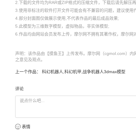
2.下载的文件均为RAR或ZIP格式的压缩文件，下载后请先解压再使
3.使用非标注的软件打开文件可能会有不兼容的问题，建议使用作
4.部分封面图仅做展示使用,不代表作品的最后成品效果;

5.此模型为三维数字模型，虚拟物品，非实体模型;

声明：该作品由【摸鱼王】上传发布。摩尔网（cgmol.com）内
之意见及观点。
上一个作品：
科幻机器人,科幻机甲,战争机器人3dmax模型
评论
表情