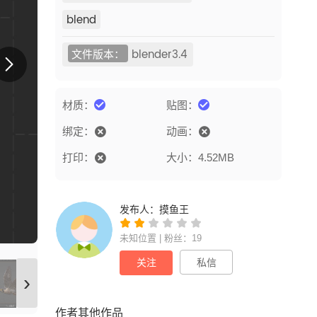
blend
文件版本：
blender3.4
材质：
贴图：
绑定：
动画：
打印：
大小：4.52MB
发布人：
摸鱼王
未知位置 | 粉丝：19
关注
私信
›
作者其他作品