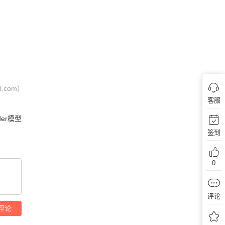
com）
客服
der模型
签到
0
评论
评论