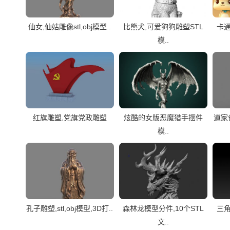
仙女,仙姑雕像stl,obj模型..
比熊犬,可爱狗狗雕塑STL
卡通
模..
红旗雕塑,党旗党政雕塑
炫酷的女版恶魔猎手摆件
道家创
模..
孔子雕塑,stl,obj模型,3D打..
森林龙模型分件,10个STL
三角
文..