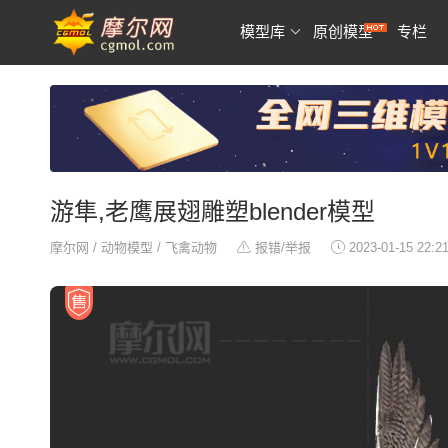
模型库
原创模型
专栏
游隼,老鹰展翅雕塑blender模型
摩尔网
/
动物模型
/
飞禽动物
报错/举报
2023-01-15 22:2