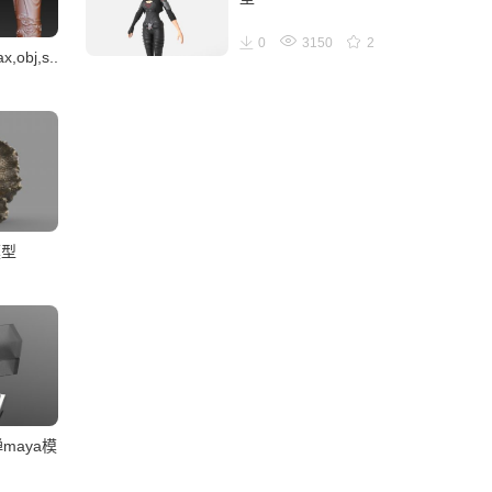
0
3150
2
bj,s..
模型
maya模