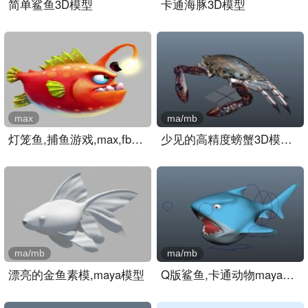
简单鲨鱼3D模型
卡通海豚3D模型
max
ma/mb
灯笼鱼,捕鱼游戏,max,fbx格..
少见的高精度螃蟹3D模型下..
ma/mb
ma/mb
漂亮的金鱼素模,maya模型
Q版鲨鱼,卡通动物maya模型..