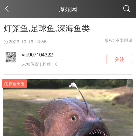
摩尔网
取消
灯笼鱼,足球鱼,深海鱼类
版权: 不限用途
2023-10-16 13:55
vip907104322
关注
未知位置 | 粉丝：0
原创出售